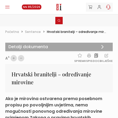
NN 85/2026
Početna
>
Sentence
>
Hrvatski branitelji – određivanje mir...
Detalji dokumenta
A
A
SPREMI
ISPIS
DOC
BILJEŠKE
Hrvatski branitelji – određivanje
mirovine
Ako je mirovina ostvarena prema posebnom
propisu po povoljnijim uvjetima, nema
mogućnosti ponovnog određivanja mirovine
primjenom Zakona o pravima hrvatskih ...