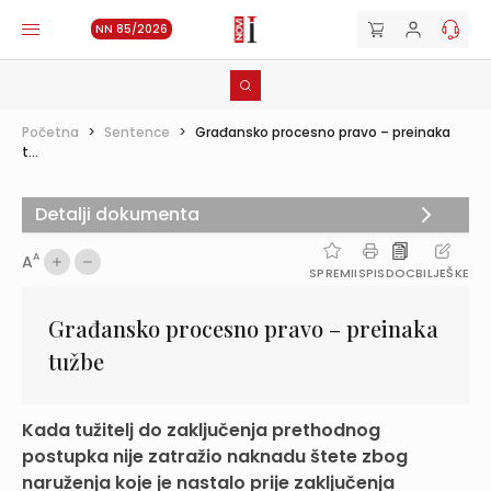
NN 85/2026
Početna
>
Sentence
>
Građansko procesno pravo – preinaka
t...
Detalji dokumenta
A
A
SPREMI
ISPIS
DOC
BILJEŠKE
Građansko procesno pravo – preinaka
tužbe
Kada tužitelj do zaključenja prethodnog
postupka nije zatražio naknadu štete zbog
naruženja koje je nastalo prije zaključenja