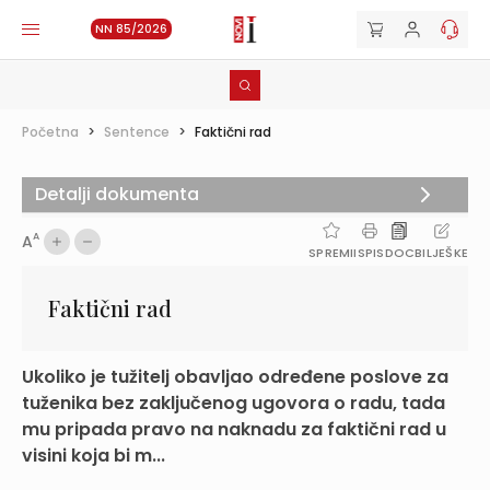
NN 85/2026
Početna
>
Sentence
>
Faktični rad
Detalji dokumenta
A
A
SPREMI
ISPIS
DOC
BILJEŠKE
Faktični rad
Ukoliko je tužitelj obavljao određene poslove za
tuženika bez zaključenog ugovora o radu, tada
mu pripada pravo na naknadu za faktični rad u
visini koja bi m...