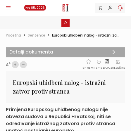
NN 85/2026
Početna
>
Sentence
>
Europski uhidbeni nalog - istražni za...
Detalji dokumenta
A
A
SPREMI
ISPIS
DOC
BILJEŠKE
Europski uhidbeni nalog - istražni
zatvor protiv stranca
Primjena Europskog uhidbenog naloga nije
obveza sudova u Republici Hrvatskoj, niti se
određivanje istražnog zatvora protiv stranca
unatoč postojanju europsko...