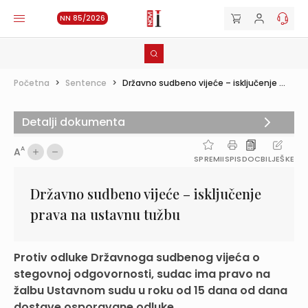
NN 85/2026
Početna
>
Sentence
>
Državno sudbeno vijeće – isključenje ...
Detalji dokumenta
A
A
SPREMI
ISPIS
DOC
BILJEŠKE
Državno sudbeno vijeće – isključenje
prava na ustavnu tužbu
Protiv odluke Državnoga sudbenog vijeća o
stegovnoj odgovornosti, sudac ima pravo na
žalbu Ustavnom sudu u roku od 15 dana od dana
dostave osporavane odluke....