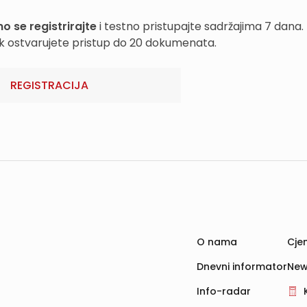
o se registrirajte
i testno pristupajte sadržajima 7 dana.
k ostvarujete pristup do 20 dokumenata.
REGISTRACIJA
O nama
Cjen
Dnevni informator
New
Info-radar