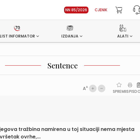
NN 85/2026
CJENIK
LIST INFORMATOR
IZDANJA
ALATI
Sentence
A
A
SPREMI
ISPIS
D
njegova tražbina namirena u toj situaciji nema mjesta
vršetak ovrhe,...