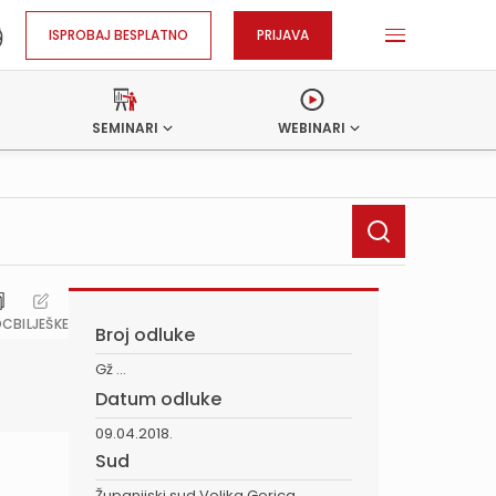
ISPROBAJ BESPLATNO
PRIJAVA
SEMINARI
WEBINARI
OC
BILJEŠKE
Broj odluke
Gž ...
Datum odluke
09.04.2018.
Sud
Županijski sud Velika Gorica