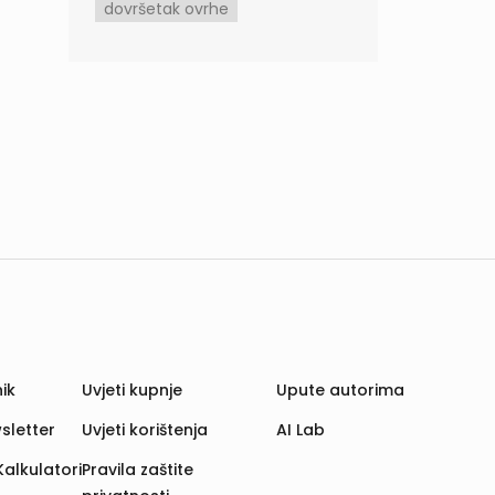
dovršetak ovrhe
ik
Uvjeti kupnje
Upute autorima
sletter
Uvjeti korištenja
AI Lab
Kalkulatori
Pravila zaštite