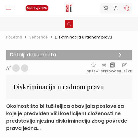
NN 85/2026
Početna
>
Sentence
>
Diskriminacija u radnom pravu
Detalji dokumenta
A
A
SPREMI
ISPIS
DOC
BILJEŠKE
Diskriminacija u radnom pravu
Okolnost što bi tužiteljica obavljala poslove za
koje je predviđen viši koeficijent složenosti ne
predstavlja njezinu diskriminaciju zbog povrede
prava jedna...