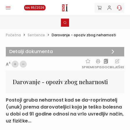
NN 85/2026
Početna
>
Sentence
>
Darovanje - opoziv zbog neharnosti
Detalji dokumenta
A
A
SPREMI
ISPIS
DOC
BILJEŠKE
Darovanje - opoziv zbog neharnosti
Postoji gruba neharnost kad se da-roprimatelj
(unuk) prema darovateljici koja je teško bolesna
u dobi od 91 godine odnosi na vrlo uvredljiv način,
uz fizičke...