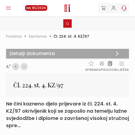
NN 85/2026
Početna
>
Sentence
>
Čl. 224. st. 4. KZ/97
Detalji dokumenta
A
A
SPREMI
ISPIS
DOC
BILJEŠKE
Čl. 224. st. 4. KZ/97
Ne čini kazneno djelo prijevare iz čl. 224. st. 4.
KZ/97 okrivljenik koji se zaposlio na temelju lažne
svjedodžbe i diplome o završenoj visokoj stručnoj
spre...