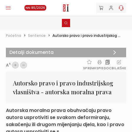
NN 85/2026
Početna
>
Sentence
>
Autorsko pravo i pravo industrijskog ...
Detalji dokumenta
A
A
SPREMI
ISPIS
DOC
BILJEŠKE
Autorsko pravo i pravo industrijskog
vlasništva - autorska moralna prava
Autorska moralna prava obuhvaćaju pravo
autora usprotiviti se svakom deformiranju,
sakaćenju ili drugom mijenjanju djela, kao i pravo
autora usprotiviti se s...