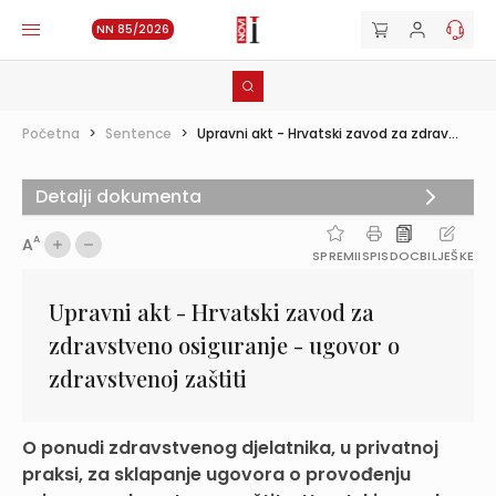
NN 85/2026
Početna
>
Sentence
>
Upravni akt - Hrvatski zavod za zdrav...
Detalji dokumenta
A
A
SPREMI
ISPIS
DOC
BILJEŠKE
Upravni akt - Hrvatski zavod za
zdravstveno osiguranje - ugovor o
zdravstvenoj zaštiti
O ponudi zdravstvenog djelatnika, u privatnoj
praksi, za sklapanje ugovora o provođenju