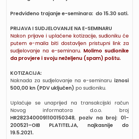
Predviđeno trajanje e-seminara:
do 15.30 sati.
PRIJAVA I SUDJELOVANJE NA E-SEMINARU
Nakon prijave i uplaćene kotizacije, sudioniku će
putem e-maila biti dostavljen pristupni link za
sudjelovanje na e-seminaru.
Molimo sudionike
da provjere i svoju neželjenu (spam) poštu.
KOTIZACIJA:
Naknada za sudjelovanje na e-seminaru
iznosi
500,00 kn (PDV uključen)
po sudioniku.
Uplaćuje se unaprijed na transakcijski račun
Novog informatora d.o.o. broj
HR2823400091100150348
,
poziv na broj: 01-
200521–OIB PLATITELJA,
najkasnije do
19.5.2021.