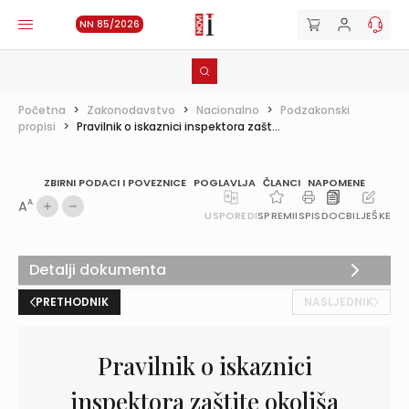
NN 85/2026
Početna
>
Zakonodavstvo
>
Nacionalno
>
Podzakonski
propisi
>
Pravilnik o iskaznici inspektora zašt...
ZBIRNI PODACI I POVEZNICE
POGLAVLJA
ČLANCI
NAPOMENE
A
A
USPOREDI
SPREMI
ISPIS
DOC
BILJEŠKE
Detalji dokumenta
PRETHODNIK
NASLJEDNIK
Pravilnik o iskaznici
inspektora zaštite okoliša