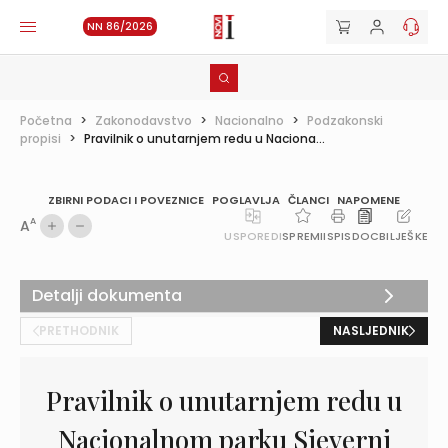
NN 86/2026
Početna
>
Zakonodavstvo
>
Nacionalno
>
Podzakonski
propisi
>
Pravilnik o unutarnjem redu u Naciona...
ZBIRNI PODACI I POVEZNICE
POGLAVLJA
ČLANCI
NAPOMENE
A
A
USPOREDI
SPREMI
ISPIS
DOC
BILJEŠKE
Detalji dokumenta
PRETHODNIK
NASLJEDNIK
Pravilnik o unutarnjem redu u
Nacionalnom parku Sjeverni