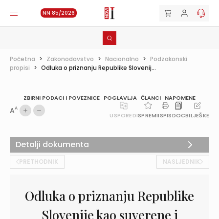
NN 85/2026
Početna
>
Zakonodavstvo
>
Nacionalno
>
Podzakonski
propisi
>
Odluka o priznanju Republike Slovenij...
ZBIRNI PODACI I POVEZNICE
POGLAVLJA
ČLANCI
NAPOMENE
A
A
USPOREDI
SPREMI
ISPIS
DOC
BILJEŠKE
Detalji dokumenta
PRETHODNIK
NASLJEDNIK
Odluka o priznanju Republike
Slovenije kao suverene i