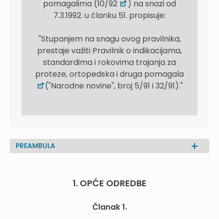
pomagalima (10/92
) na snazi od
7.3.1992. u članku 51. propisuje:
"Stupanjem na snagu ovog pravilnika,
prestaje važiti Pravilnik o indikacijama,
standardima i rokovima trajanja za
proteze, ortopedska i druga pomagala
("Narodne novine", broj 5/91 i 32/91)."
PREAMBULA
1. OPĆE ODREDBE
Članak 1.