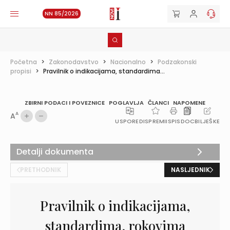
NN 85/2026
Početna
>
Zakonodavstvo
>
Nacionalno
>
Podzakonski
propisi
>
Pravilnik o indikacijama, standardima...
ZBIRNI PODACI I POVEZNICE
POGLAVLJA
ČLANCI
NAPOMENE
A
A
USPOREDI
SPREMI
ISPIS
DOC
BILJEŠKE
Detalji dokumenta
PRETHODNIK
NASLJEDNIK
Pravilnik o indikacijama,
standardima, rokovima