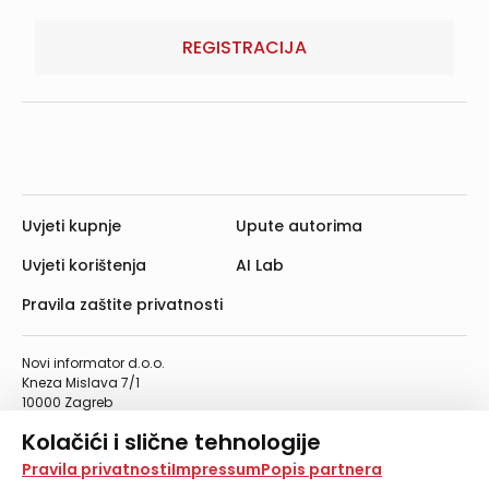
REGISTRACIJA
Uvjeti kupnje
Upute autorima
Uvjeti korištenja
AI Lab
Pravila zaštite privatnosti
Novi informator d.o.o.
Kneza Mislava 7/1
10000 Zagreb
Telefon: 01/4555-454
Kolačići i slične tehnologije
Telefaks: 01/4612-553
info@informator.hr
Na našoj web stranici koristimo kolačiće i slične
Pravila privatnosti
Impressum
Popis partnera
tehnologije za pohranu, čitanje i obradu informacija na