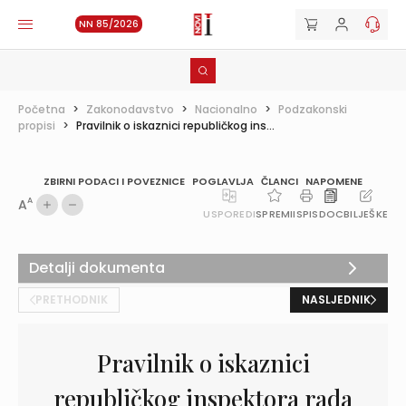
NN 85/2026
Početna
>
Zakonodavstvo
>
Nacionalno
>
Podzakonski
propisi
>
Pravilnik o iskaznici republičkog ins...
ZBIRNI PODACI I POVEZNICE
POGLAVLJA
ČLANCI
NAPOMENE
A
A
USPOREDI
SPREMI
ISPIS
DOC
BILJEŠKE
Detalji dokumenta
PRETHODNIK
NASLJEDNIK
Pravilnik o iskaznici
republičkog inspektora rada