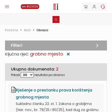
NN 85/2026
Početna
>
Alati
>
Obrasci
Filteri
grobno mjesto
Ključna riječ:
❌
Ukupno dokumenata:
2
Prikaži
rezultata po stranici
Rješenje o prestanku prava korištenja
grobnog mjesta
Sukladno članku 23. st. 1. Zakona o grobljima
(Nar. nov., br. 78/25 i 80/25), kad dug za grobnu