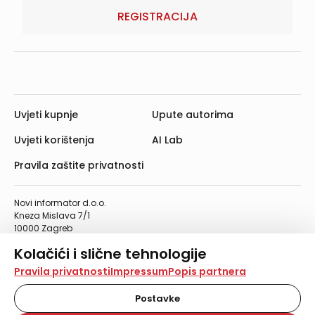
REGISTRACIJA
Uvjeti kupnje
Upute autorima
Uvjeti korištenja
AI Lab
Pravila zaštite privatnosti
Novi informator d.o.o.
Kneza Mislava 7/1
10000 Zagreb
Telefon: 01/4555-454
Kolačići i slične tehnologije
Telefaks: 01/4612-553
info@informator.hr
Na našoj web stranici koristimo kolačiće i slične
Pravila privatnosti
Impressum
Popis partnera
tehnologije za pohranu, čitanje i obradu informacija na
vašem uređaju. Time poboljšavamo korisničko iskustvo,
Postavke
PRATITE NAS:
analiziramo promet na stranici te prikazujemo sadržaje i