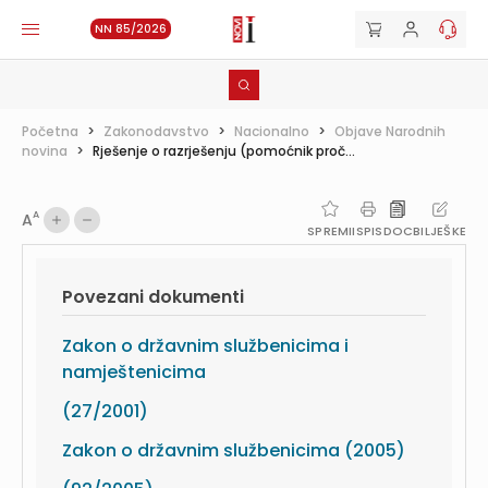
NN 85/2026
Početna
>
Zakonodavstvo
>
Nacionalno
>
Objave Narodnih
novina
>
Rješenje o razrješenju (pomoćnik proč...
A
A
SPREMI
ISPIS
DOC
BILJEŠKE
Povezani dokumenti
Zakon o državnim službenicima i
namještenicima
(27/2001)
Zakon o državnim službenicima (2005)