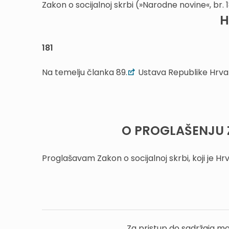
Zakon o socijalnoj skrbi (»Narodne novine«, br. 
H
181
Na temelju članka 89.
Ustava Republike Hrva
O PROGLAŠENJU 
Proglašavam Zakon o socijalnoj skrbi, koji je Hrva
Za pristup do sadržaja mo