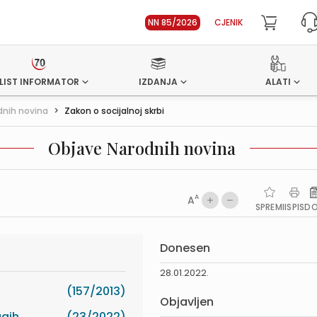
NN 85/2026
CJENIK
LIST INFORMATOR
IZDANJA
ALATI
dnih novina
>
Zakon o socijalnoj skrbi
Objave Narodnih novina
A
A
SPREMI
ISPIS
D
Donesen
28.01.2022.
(157/2013)
Objavljen
ugih
(23/2022)