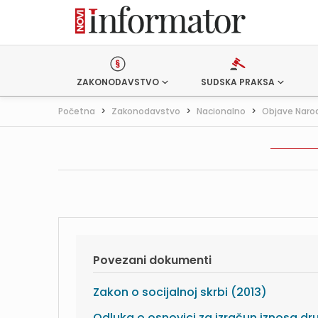
ZAKONODAVSTVO
SUDSKA PRAKSA
Početna
>
Zakonodavstvo
>
Nacionalno
>
Objave Naro
Povezani dokumenti
Zakon o socijalnoj skrbi (2013)
Odluka o osnovici za izračun iznosa dr