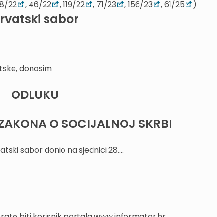
18/22
, 46/22
, 119/22
, 71/23
, 156/23
, 61/25
)
rvatski sabor
tske, donosim
ODLUKU
ZAKONA O SOCIJALNOJ SKRBI
tski sabor donio na sjednici 28....
rate biti korisnik portala www.informator.hr.