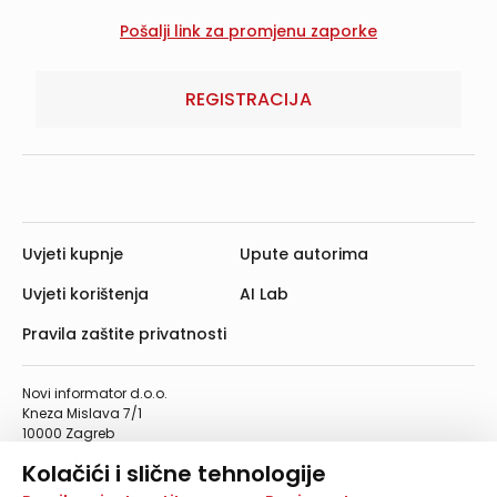
REGISTRACIJA
Uvjeti kupnje
Upute autorima
Uvjeti korištenja
AI Lab
Pravila zaštite privatnosti
Novi informator d.o.o.
Kneza Mislava 7/1
10000 Zagreb
Telefon: 01/4555-454
Kolačići i slične tehnologije
Telefaks: 01/4612-553
info@informator.hr