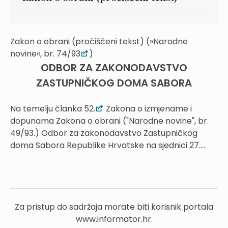
Zakon o obrani (pročiščeni tekst) (»Narodne
novine«, br. 74/93
)
ODBOR ZA ZAKONODAVSTVO
ZASTUPNIČKOG DOMA SABORA
Na temelju članka 52.
Zakona o izmjename i
dopunama Zakona o obrani ("Narodne novine", br.
49/93.) Odbor za zakonodavstvo Zastupničkog
doma Sabora Republike Hrvatske na sjednici 27....
Za pristup do sadržaja morate biti korisnik portala
www.informator.hr.