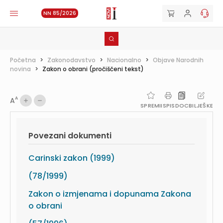
NN 85/2026
Početna
>
Zakonodavstvo
>
Nacionalno
>
Objave Narodnih
novina
>
Zakon o obrani (pročiščeni tekst)
A
A
SPREMI
ISPIS
DOC
BILJEŠKE
Povezani dokumenti
Carinski zakon (1999)
(78/1999)
Zakon o izmjenama i dopunama Zakona
o obrani