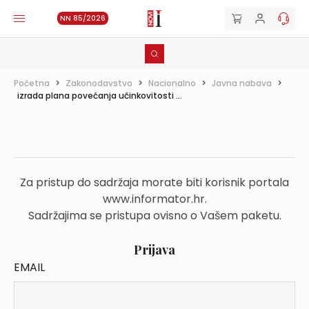
NN 85/2026
Početna
>
Zakonodavstvo
>
Nacionalno
>
Javna nabava
>
izrada plana povećanja učinkovitosti ...
Za pristup do sadržaja morate biti korisnik portala
www.informator.hr.
Sadržajima se pristupa ovisno o Vašem paketu.
Prijava
EMAIL