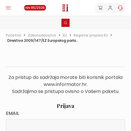
NN 85/2026
Početna
>
Zakonodavstvo
>
EU
>
Registar propisa EU
>
Direktiva 2009/147/EZ Europskog parla...
Za pristup do sadržaja morate biti korisnik portala
www.informator.hr.
Sadržajima se pristupa ovisno o Vašem paketu.
Prijava
EMAIL