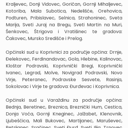
Kraljevec, Donji Vidovec, Goričan, Gornji Mihaljevec,
Kotoriba, Mala Subotica, Nedelišće, Orehovica,
Podturen, Pribislavec, Selnica, Strahoninec, Sveta
Marija, Sveti Juraj na Bregu, Sveti Martin na Muri,
Šenkovec, Štrigova i Vratišinec te gradova:
Čakovec, Mursko Središće i Prelog.
Općinski sud u Koprivnici za područje općina: Drnje,
Đelekovec, Ferdinandovac, Gola, Hlebine, Kalinovac,
Kloštar Podravski, Koprivnički Bregi, Koprivnički
Ivanec, Legrad, Molve, Novigrad Podravski, Novo
Virje, Peteranec, Podravske Sesvete, Rasinja,
Sokolovac i Virje te gradova: Đurđevac i Koprivnica.
Općinski sud u Varaždinu za područje općina:
Bednja, Beretinec, Breznica, Breznički Hum, Cestica,
Donja Voća, Gornji Kneginec, Jalžabet, Klenovnik,
Ljubešćica, Mali Bukovec, Martijanec, Maruševec,
Petrijanec, Sračinec, Sveti Đurđ, Sveti Ilija, Trnovec