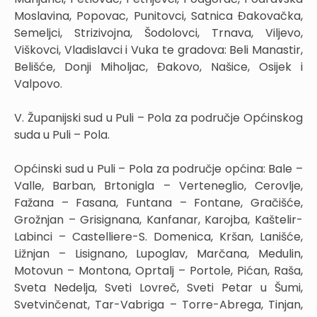
Moslavina, Popovac, Punitovci, Satnica Đakovačka,
Semeljci, Strizivojna, Šodolovci, Trnava, Viljevo,
Viškovci, Vladislavci i Vuka te gradova: Beli Manastir,
Belišće, Donji Miholjac, Đakovo, Našice, Osijek i
Valpovo.
V. Županijski sud u Puli – Pola za područje Općinskog
suda u Puli – Pola.
Općinski sud u Puli – Pola za područje općina: Bale –
Valle, Barban, Brtonigla – Verteneglio, Cerovlje,
Fažana – Fasana, Funtana – Fontane, Gračišće,
Grožnjan – Grisignana, Kanfanar, Karojba, Kaštelir-
Labinci – Castelliere-S. Domenica, Kršan, Lanišće,
Ližnjan – Lisignano, Lupoglav, Marčana, Medulin,
Motovun – Montona, Oprtalj – Portole, Pićan, Raša,
Sveta Nedelja, Sveti Lovreč, Sveti Petar u Šumi,
Svetvinčenat, Tar-Vabriga – Torre-Abrega, Tinjan,