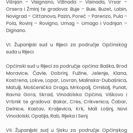
Višnjan – Visignano, Vižinada – Visinada, Vrsar –
Orsera i Žminj te gradova: Buje – Buie, Buzet, Labin,
Novigrad – Cittanova, Pazin, Poreč – Parenzo, Pula –
Pola, Rovinj – Rovigno, Umag – Umago i Vodnjan –
Dignano.
VI. Županijski sud u Rijeci za područje Općinskog
suda u Rijeci.
Općinski sud u Rijeci za područje općina: Baška, Brod
Moravice, Čavle, Dobrinj, Fužine, Jelenje, Klana,
Kostrena, Lokve, Lopar, Lovran, Malinska-Dubašnica,
Matulji, Mošćenička Draga, Mrkopalj, Omišalj, Punat,
Ravna Gora, Skrad, Vinodolska Općina, Viškovo i
Vrbnik te gradova: Bakar, Cres, Crikvenica, Čabar,
Delnice, Kastav, Kraljevica, Krk, Mali Lošinj, Novi
Vinodolski, Opatija, Rab, Rijeka i Senj.
VII. Županijski sud u Sisku za područje Općinskog