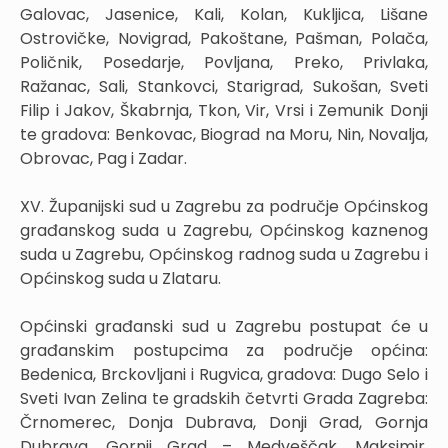
Galovac, Jasenice, Kali, Kolan, Kukljica, Lišane
Ostrovičke, Novigrad, Pakoštane, Pašman, Polača,
Poličnik, Posedarje, Povljana, Preko, Privlaka,
Ražanac, Sali, Stankovci, Starigrad, Sukošan, Sveti
Filip i Jakov, Škabrnja, Tkon, Vir, Vrsi i Zemunik Donji
te gradova: Benkovac, Biograd na Moru, Nin, Novalja,
Obrovac, Pag i Zadar.
XV. Županijski sud u Zagrebu za područje Općinskog
građanskog suda u Zagrebu, Općinskog kaznenog
suda u Zagrebu, Općinskog radnog suda u Zagrebu i
Općinskog suda u Zlataru.
Općinski građanski sud u Zagrebu postupat će u
građanskim postupcima za područje općina:
Bedenica, Brckovljani i Rugvica, gradova: Dugo Selo i
Sveti Ivan Zelina te gradskih četvrti Grada Zagreba:
Črnomerec, Donja Dubrava, Donji Grad, Gornja
Dubrava, Gornji Grad – Medveščak, Maksimir,