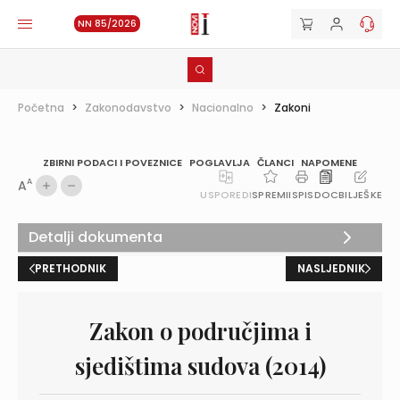
NN 85/2026
Početna
>
Zakonodavstvo
>
Nacionalno
>
Zakoni
ZBIRNI PODACI I POVEZNICE
POGLAVLJA
ČLANCI
NAPOMENE
A
A
USPOREDI
SPREMI
ISPIS
DOC
BILJEŠKE
Detalji dokumenta
PRETHODNIK
NASLJEDNIK
Zakon o područjima i
sjedištima sudova (2014)