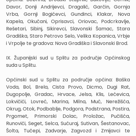
Davor, Donji Andrijevci, Dragalić, Garčin, Gornja
Vrba, Gornji Bogićevci, Gundinci, Klakar, Nova
Kapela, Okučani, Oprisavci, Oriovac, Podcrkavlje,
Rešetari, Sibinj, Sikirevci, Slavonski Šamac, Stara
Gradiška, Staro Petrovo Selo, Velika Kopanica, Vrbje
i Vrpolje te gradova: Nova Gradiška i Slavonski Brod.
IX. Županijski sud u Splitu za područje Općinskog
suda u Splitu.
Općinski sud u Splitu za područje općina: Baška
Voda, Bol, Brela, Cista Provo, Dicmo, Dugi Rat,
Dugopolje, Gradac, Hrvace, Jelsa, Klis, Lećevica,
Lokvičići, Lovreć, Marina, Milna, Muć, Nerežišća,
Okrug, Otok, Podbablje, Podgora, Podstrana, Postira,
Prgomet, Primorski Dolac, Proložac, Pučišća,
Runovići, Seget, Selca, Sućuraj, Sutivan, Šestanovac,
Šolta, Tučepi, Zadvarje, Zagvozd i Zmijavci te