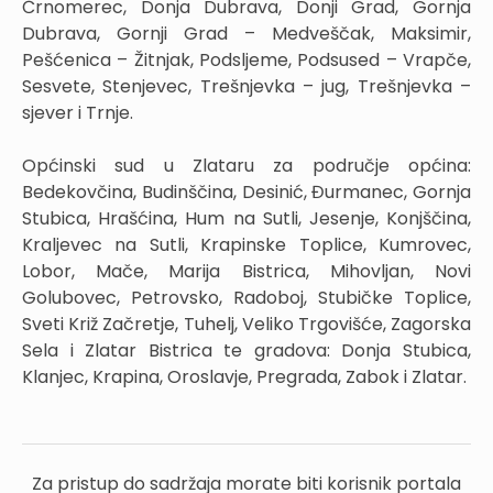
Črnomerec, Donja Dubrava, Donji Grad, Gornja
Dubrava, Gornji Grad – Medveščak, Maksimir,
Pešćenica – Žitnjak, Podsljeme, Podsused – Vrapče,
Sesvete, Stenjevec, Trešnjevka – jug, Trešnjevka –
sjever i Trnje.
Općinski sud u Zlataru za područje općina:
Bedekovčina, Budinščina, Desinić, Đurmanec, Gornja
Stubica, Hrašćina, Hum na Sutli, Jesenje, Konjščina,
Kraljevec na Sutli, Krapinske Toplice, Kumrovec,
Lobor, Mače, Marija Bistrica, Mihovljan, Novi
Golubovec, Petrovsko, Radoboj, Stubičke Toplice,
Sveti Križ Začretje, Tuhelj, Veliko Trgovišće, Zagorska
Sela i Zlatar Bistrica te gradova: Donja Stubica,
Klanjec, Krapina, Oroslavje, Pregrada, Zabok i Zlatar.
Za pristup do sadržaja morate biti korisnik portala