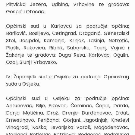
Plitvička Jezera, Udbina, Vrhovine te gradova:
Gospić i Otočac.
Općinski sud u Karlovcu za područje općina:
Barilović, Bosiljevo, Cetingrad, Draganić, Generalski
Stol, Josipdol, Kamanje, Krnjak, Lasinja, Netretić,
Plaški, Rakovica, Ribnik, Saborsko, Tounj, Vojnić i
Žakanje te gradova: Duga Resa, Karlovac, Ogulin,
Ozalj, Slunj i Vrbovsko.
IV. Županijski sud u Osijeku za područje Općinskog
suda u Osijeku.
Općinski sud u Osijeku za područje općina:
Antunovac, Bilje, Bizovac, Čeminac, Čepin, Darda,
Donja Motičina, Draž, Drenje, Đurđenovac, Erdut,
Ernestinovo, Feričanci, Gorjani, Jagodnjak, Kneževi
Vinogradi, Koška, Levanjska Varoš, Magadenovac,
Marijanci, Petlovac, Petrijevci, Podgorač, Podravska