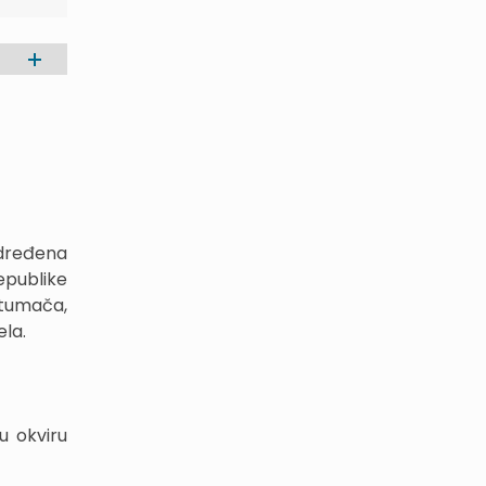
određena
epublike
 tumača,
ela.
u okviru