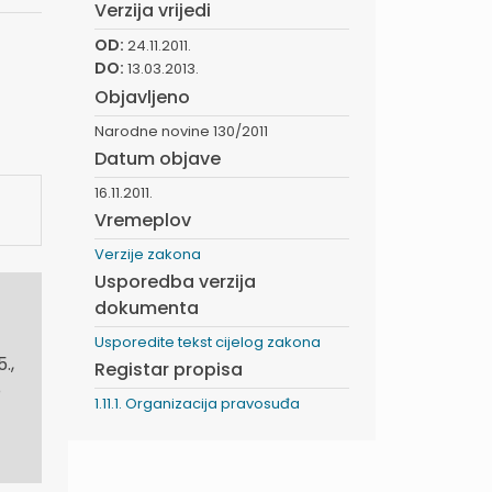
Verzija vrijedi
OD:
24.11.2011.
DO:
13.03.2013.
Objavljeno
Narodne novine 130/2011
Datum objave
16.11.2011.
Vremeplov
Verzije zakona
Usporedba verzija
dokumenta
Usporedite tekst cijelog zakona
.,
Registar propisa
o
1.11.1. Organizacija pravosuđa