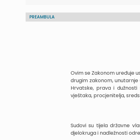
PREAMBULA
Ovim se Zakonom uređuje ust
drugim zakonom, unutarnje 
Hrvatske, prava i dužnosti
vještaka, procjenitelja, sred
Sudovi su tijela državne vl
djelokruga i nadležnosti od