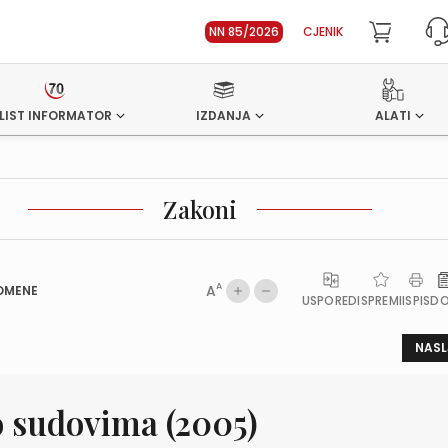
NN 85/2026
CJENIK
LIST INFORMATOR
IZDANJA
ALATI
Zakoni
A
A
OMENE
USPOREDI
SPREMI
ISPIS
D
NASL
 sudovima (2005)