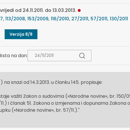
rijedi od 24.11.2011. do 13.03.2013.
07
,
113/2008
,
153/2009
,
116/2010
,
27/2011
,
57/2011
,
130/2011
Verzija 8/8
ksta na dan:
) na snazi od 14.3.2013. u članku 145. propisuje:
je važiti Zakon o sudovima (»Narodne novine«, br. 150/05
i 130/11.) i članak 51. Zakona o izmjenama i dopunama Zakona 
ku (»Narodne novine«, br. 57/11.)."