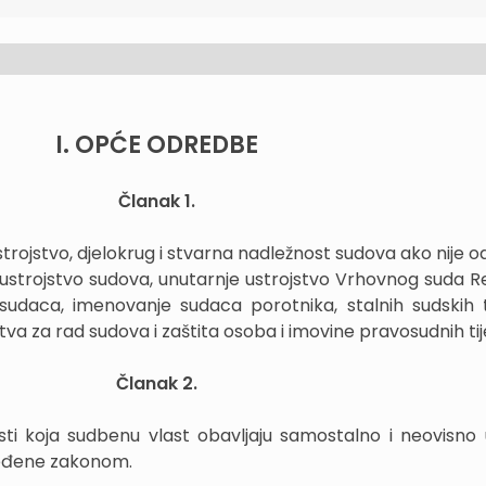
I. OPĆE ODREDBE
Članak 1.
rojstvo, djelokrug i stvarna nadležnost sudova ako nije 
ustrojstvo sudova, unutarnje ustrojstvo Vrhovnog suda R
 sudaca, imenovanje sudaca porotnika, stalnih sudskih
stva za rad sudova i zaštita osoba i imovine pravosudnih tij
Članak 2.
asti koja sudbenu vlast obavljaju samostalno i neovisno 
ređene zakonom.