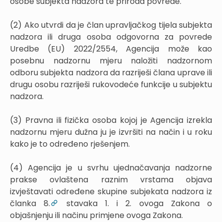
osobe subjekta nadzora te priroda povrede.
(2) Ako utvrdi da je član upravljačkog tijela subjekta
nadzora ili druga osoba odgovorna za povrede
Uredbe (EU) 2022/2554, Agencija može kao
posebnu nadzornu mjeru naložiti nadzornom
odboru subjekta nadzora da razriješi člana uprave ili
drugu osobu razriješi rukovodeće funkcije u subjektu
nadzora.
(3) Pravna ili fizička osoba kojoj je Agencija izrekla
nadzornu mjeru dužna ju je izvršiti na način i u roku
kako je to određeno rješenjem.
(4) Agencija je u svrhu ujednačavanja nadzorne
prakse ovlaštena raznim vrstama objava
izvještavati određene skupine subjekata nadzora iz
članka 8.
stavaka 1. i 2. ovoga Zakona o
objašnjenju ili načinu primjene ovoga Zakona.