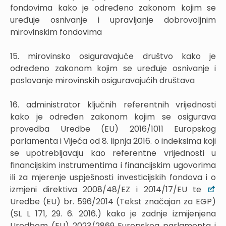
fondovima kako je određeno zakonom kojim se
uređuje osnivanje i upravljanje dobrovoljnim
mirovinskim fondovima
15. mirovinsko osiguravajuće društvo kako je
određeno zakonom kojim se uređuje osnivanje i
poslovanje mirovinskih osiguravajućih društava
16. administrator ključnih referentnih vrijednosti
kako je određen zakonom kojim se osigurava
provedba Uredbe (EU) 2016/1011 Europskog
parlamenta i Vijeća od 8. lipnja 2016. o indeksima koji
se upotrebljavaju kao referentne vrijednosti u
financijskim instrumentima i financijskim ugovorima
ili za mjerenje uspješnosti investicijskih fondova i o
izmjeni direktiva 2008/48/EZ i 2014/17/EU te
Uredbe (EU) br. 596/2014 (Tekst značajan za EGP)
(SL L 171, 29. 6. 2016.) kako je zadnje izmijenjena
Uredbom (EU) 2023/2869 Europskog parlamenta i