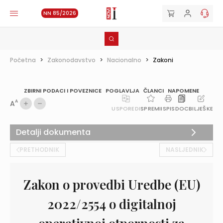
NN 85/2026
Početna
>
Zakonodavstvo
>
Nacionalno
>
Zakoni
ZBIRNI PODACI I POVEZNICE
POGLAVLJA
ČLANCI
NAPOMENE
A
A
USPOREDI
SPREMI
ISPIS
DOC
BILJEŠKE
Detalji dokumenta
PRETHODNIK
NASLJEDNIK
Zakon o provedbi Uredbe (EU)
2022/2554 o digitalnoj