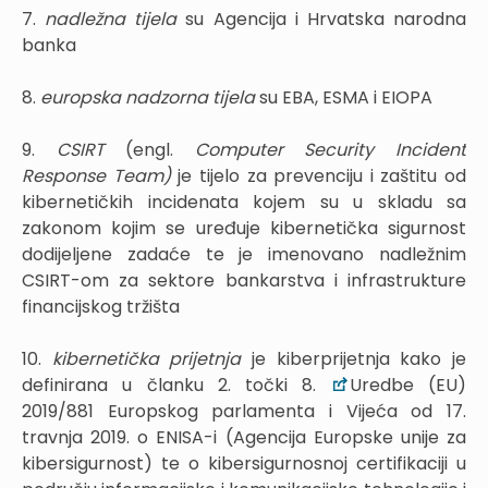
7.
nadležna tijela
su Agencija i Hrvatska narodna
banka
8.
europska nadzorna tijela
su EBA, ESMA i EIOPA
9.
CSIRT
(engl.
Computer Security Incident
Response Team)
je tijelo za prevenciju i zaštitu od
kibernetičkih incidenata kojem su u skladu sa
zakonom kojim se uređuje kibernetička sigurnost
dodijeljene zadaće te je imenovano nadležnim
CSIRT-om za sektore bankarstva i infrastrukture
financijskog tržišta
10.
kibernetička prijetnja
je kiberprijetnja kako je
definirana u članku 2. točki 8.
Uredbe (EU)
2019/881 Europskog parlamenta i Vijeća od 17.
travnja 2019. o ENISA-i (Agencija Europske unije za
kibersigurnost) te o kibersigurnosnoj certifikaciji u