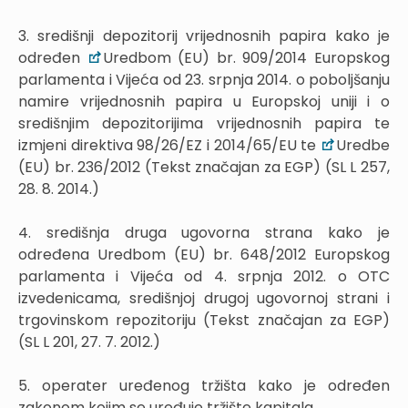
3. središnji depozitorij vrijednosnih papira kako je
određen
Uredbom (EU) br. 909/2014 Europskog
parlamenta i Vijeća od 23. srpnja 2014. o poboljšanju
namire vrijednosnih papira u Europskoj uniji i o
središnjim depozitorijima vrijednosnih papira te
izmjeni direktiva 98/26/EZ i 2014/65/EU te
Uredbe
(EU) br. 236/2012 (Tekst značajan za EGP) (SL L 257,
28. 8. 2014.)
4. središnja druga ugovorna strana kako je
određena Uredbom (EU) br. 648/2012 Europskog
parlamenta i Vijeća od 4. srpnja 2012. o OTC
izvedenicama, središnjoj drugoj ugovornoj strani i
trgovinskom repozitoriju (Tekst značajan za EGP)
(SL L 201, 27. 7. 2012.)
5. operater uređenog tržišta kako je određen
zakonom kojim se uređuje tržište kapitala