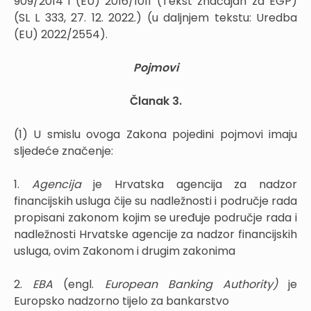
909/2014 i (EU) 2016/1011 (Tekst značajan za EGP)
(SL L 333, 27. 12. 2022.) (u daljnjem tekstu: Uredba
(EU) 2022/2554).
Pojmovi
Članak 3.
(1) U smislu ovoga Zakona pojedini pojmovi imaju
sljedeće značenje:
1.
Agencija
je Hrvatska agencija za nadzor
financijskih usluga čije su nadležnosti i područje rada
propisani zakonom kojim se uređuje područje rada i
nadležnosti Hrvatske agencije za nadzor financijskih
usluga, ovim Zakonom i drugim zakonima
2.
EBA
(engl.
European Banking Authority)
je
Europsko nadzorno tijelo za bankarstvo