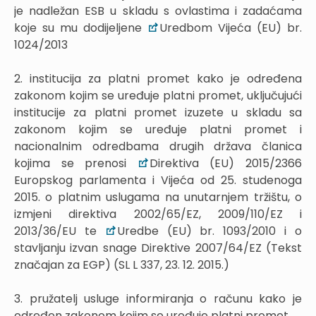
je nadležan ESB u skladu s ovlastima i zadaćama
koje su mu dodijeljene
Uredbom Vijeća (EU) br.
1024/2013
2. institucija za platni promet kako je određena
zakonom kojim se uređuje platni promet, uključujući
institucije za platni promet izuzete u skladu sa
zakonom kojim se uređuje platni promet i
nacionalnim odredbama drugih država članica
kojima se prenosi
Direktiva (EU) 2015/2366
Europskog parlamenta i Vijeća od 25. studenoga
2015. o platnim uslugama na unutarnjem tržištu, o
izmjeni direktiva 2002/65/EZ, 2009/110/EZ i
2013/36/EU te
Uredbe (EU) br. 1093/2010 i o
stavljanju izvan snage Direktive 2007/64/EZ (Tekst
značajan za EGP) (SL L 337, 23. 12. 2015.)
3. pružatelj usluge informiranja o računu kako je
određen zakonom kojim se uređuje platni promet