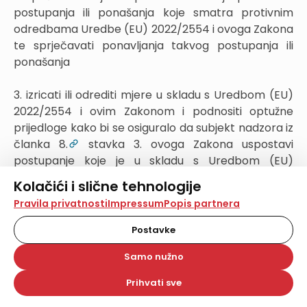
postupanja ili ponašanja koje smatra protivnim
odredbama Uredbe (EU) 2022/2554 i ovoga Zakona
te sprječavati ponavljanja takvog postupanja ili
ponašanja
3. izricati ili odrediti mjere u skladu s Uredbom (EU)
2022/2554 i ovim Zakonom i podnositi optužne
prijedloge kako bi se osiguralo da subjekt nadzora iz
članka 8.
stavka 3. ovoga Zakona uspostavi
postupanje koje je u skladu s Uredbom (EU)
2022/2554 i ovim Zakonom
Kolačići i slične tehnologije
Na našoj web stranici koristimo kolačiće i slične
Pravila privatnosti
Impressum
Popis partnera
4. upućivati zahtjev, u mjeri u kojoj je to propisima
tehnologije za pohranu, čitanje i obradu informacija na
dopušteno, za dostavu postojeće evidencije
vašem uređaju. Time poboljšavamo korisničko iskustvo,
Postavke
analiziramo promet na stranici te prikazujemo sadržaje i
telekomunikacijskog operatera o podatkovnom
oglase koji vas zanimaju. Korisnički profili mogu se kreirati
Samo nužno
prometu ako postoji opravdana sumnja u povredu
na više web stranica i uređaja u tu svrhu. Naši partneri
Uredbe (EU) 2022/2554 i ovoga Zakona te ako
također koriste ove tehnologije.
Prihvati sve
takva evidencija može biti važna za istragu povreda
Odabirom opcije „Samo nužno“ prihvaćate samo one
kolačiće koji su potrebni za pravilno funkcioniranje naše