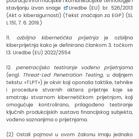
području informacijske i komunikacijske tehnologije i
stavljanju izvan snage
Uredbe (EU) br. 526/2013
(Akt o kibersigurnosti) (Tekst značajan za EGP) (SL
L 151, 7. 6. 2019.)
11.
ozbiljna kibernetička prijetnja
je ozbiljna
kiberprijetnja kako je definirana člankom 3. točkom
13. Uredbe (EU) 2022/2554
12.
penetracijsko testiranje vođeno prijetnjama
(engl.
Threat-Led Penetration Testing,
u daljnjem
tekstu: »TLPT«) je okvir koji oponaša taktike, tehnike
i procedure stvarnih aktera prijetnje koje se
smatraju stvarnom kibernetičkom prijetnjom, koji
omogućuje kontrolirano, prilagođeno testiranje
ključnih produkcijskih sustava financijskog subjekta,
vođeno saznanjima o prijetnjama.
(2) Ostali pojmovi u ovom Zakonu imaju jednako