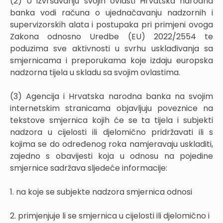
(2) U izvršavanju svojih ovlasti Hrvatska narodna
banka vodi računa o ujednačavanju nadzornih i
supervizorskih alata i postupaka pri primjeni ovoga
Zakona odnosno Uredbe (EU) 2022/2554 te
poduzima sve aktivnosti u svrhu usklađivanja sa
smjernicama i preporukama koje izdaju europska
nadzorna tijela u skladu sa svojim ovlastima.
(3) Agencija i Hrvatska narodna banka na svojim
internetskim stranicama objavljuju poveznice na
tekstove smjernica kojih će se ta tijela i subjekti
nadzora u cijelosti ili djelomično pridržavati ili s
kojima se do određenog roka namjeravaju uskladiti,
zajedno s obavijesti koja u odnosu na pojedine
smjernice sadržava sljedeće informacije:
1. na koje se subjekte nadzora smjernica odnosi
2. primjenjuje li se smjernica u cijelosti ili djelomično i