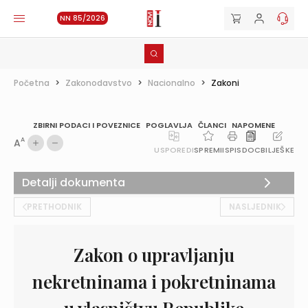
NN 85/2026
Početna
>
Zakonodavstvo
>
Nacionalno
>
Zakoni
ZBIRNI PODACI I POVEZNICE
POGLAVLJA
ČLANCI
NAPOMENE
A
A
USPOREDI
SPREMI
ISPIS
DOC
BILJEŠKE
Detalji dokumenta
PRETHODNIK
NASLJEDNIK
Zakon o upravljanju
nekretninama i pokretninama