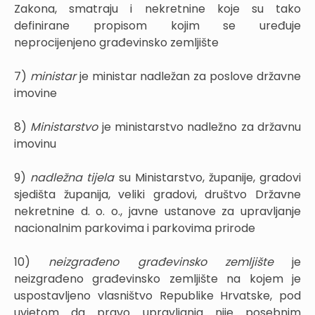
Zakona, smatraju i nekretnine koje su tako
definirane propisom kojim se uređuje
neprocijenjeno građevinsko zemljište
7)
ministar
je ministar nadležan za poslove državne
imovine
8)
Ministarstvo
je ministarstvo nadležno za državnu
imovinu
9)
nadležna tijela
su Ministarstvo, županije, gradovi
sjedišta županija, veliki gradovi, društvo Državne
nekretnine d. o. o., javne ustanove za upravljanje
nacionalnim parkovima i parkovima prirode
10)
neizgrađeno građevinsko zemljište
je
neizgrađeno građevinsko zemljište na kojem je
uspostavljeno vlasništvo Republike Hrvatske, pod
uvjetom da pravo upravljanja nije posebnim