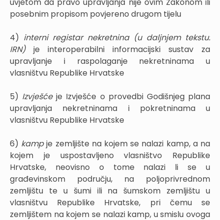
uvjetom da pravo upravljanja nije ovim Zakonom ili
posebnim propisom povjereno drugom tijelu
4)
interni registar nekretnina (u daljnjem tekstu:
IRN)
je interoperabilni informacijski sustav za
upravljanje i raspolaganje nekretninama u
vlasništvu Republike Hrvatske
5)
Izvješće
je Izvješće o provedbi Godišnjeg plana
upravljanja nekretninama i pokretninama u
vlasništvu Republike Hrvatske
6)
kamp
je zemljište na kojem se nalazi kamp, a na
kojem je uspostavljeno vlasništvo Republike
Hrvatske, neovisno o tome nalazi li se u
građevinskom području, na poljoprivrednom
zemljištu te u šumi ili na šumskom zemljištu u
vlasništvu Republike Hrvatske, pri čemu se
zemljištem na kojem se nalazi kamp, u smislu ovoga