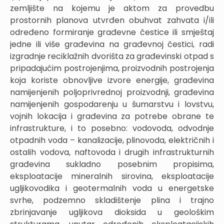
zemljište na kojemu je aktom za provedbu
prostornih planova utvrđen obuhvat zahvata i/ili
određeno formiranje građevne čestice ili smještaj
jedne ili više građevina na građevnoj čestici, radi
izgradnje reciklažnih dvorišta za građevinski otpad s
pripadajućim postrojenjima, proizvodnih postrojenja
koja koriste obnovljive izvore energije, građevina
namijenjenih poljoprivrednoj proizvodnji, građevina
namijenjenih gospodarenju u šumarstvu i lovstvu,
vojnih lokacija i građevina za potrebe obrane te
infrastrukture, i to posebno: vodovoda, odvodnje
otpadnih voda – kanalizacije, plinovoda, električnih i
ostalih vodova, naftovoda i drugih infrastrukturnih
građevina sukladno posebnim propisima,
eksploatacije mineralnih sirovina, eksploatacije
ugljikovodika i geotermalnih voda u energetske
svrhe, podzemno skladištenje plina i trajno
zbrinjavanje ugljikova dioksida u geološkim