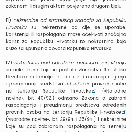
zakonom ili drugim aktom povjereno drugom tijelu
11)
nekretnine od strateškog značaja za Republiku
Hrvatsku
su nekretnine od čije se uporabe,
korištenja ili raspolaganja može očekivati značajna
korist za Republiku Hrvatsku te nekretnine koje
služe za ispunjenje obveza Republike Hrvatske
12)
nekretnine pod posebnim načinom upravljanja
su nekretnine koje su postale vlasništvo Republike
Hrvatske na temelju Uredbe o zabrani raspolaganja
i preuzimanju sredstava određenih pravnih osoba
na teritoriju Republike Hrvatske
(»Narodne
novine«, br. 40/92.) odnosno Zakona o zabrani
raspolaganja i preuzimanju sredstava određenih
pravnih osoba na teritoriju Republike Hrvatske
(»Narodne novine«, br. 29/94. i 35/94.) i nekretnine
koje su pod zabranom raspolaganja na temelju