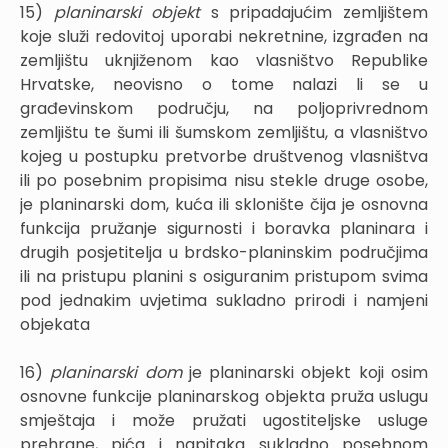
15)
planinarski objekt
s pripadajućim zemljištem
koje služi redovitoj uporabi nekretnine, izgrađen na
zemljištu uknjiženom kao vlasništvo Republike
Hrvatske, neovisno o tome nalazi li se u
građevinskom području, na poljoprivrednom
zemljištu te šumi ili šumskom zemljištu, a vlasništvo
kojeg u postupku pretvorbe društvenog vlasništva
ili po posebnim propisima nisu stekle druge osobe,
je planinarski dom, kuća ili sklonište čija je osnovna
funkcija pružanje sigurnosti i boravka planinara i
drugih posjetitelja u brdsko-planinskim područjima
ili na pristupu planini s osiguranim pristupom svima
pod jednakim uvjetima sukladno prirodi i namjeni
objekata
16)
planinarski dom
je planinarski objekt koji osim
osnovne funkcije planinarskog objekta pruža uslugu
smještaja i može pružati ugostiteljske usluge
prehrane, pića i napitaka sukladno posebnom