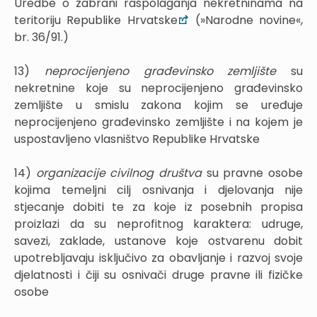
Uredbe o zabrani raspolaganja nekretninama na
teritoriju Republike Hrvatske
(»Narodne novine«,
br. 36/91.)
13)
neprocijenjeno građevinsko zemljište
su
nekretnine koje su neprocijenjeno građevinsko
zemljište u smislu zakona kojim se uređuje
neprocijenjeno građevinsko zemljište i na kojem je
uspostavljeno vlasništvo Republike Hrvatske
14)
organizacije civilnog društva
su pravne osobe
kojima temeljni cilj osnivanja i djelovanja nije
stjecanje dobiti te za koje iz posebnih propisa
proizlazi da su neprofitnog karaktera: udruge,
savezi, zaklade, ustanove koje ostvarenu dobit
upotrebljavaju isključivo za obavljanje i razvoj svoje
djelatnosti i čiji su osnivači druge pravne ili fizičke
osobe