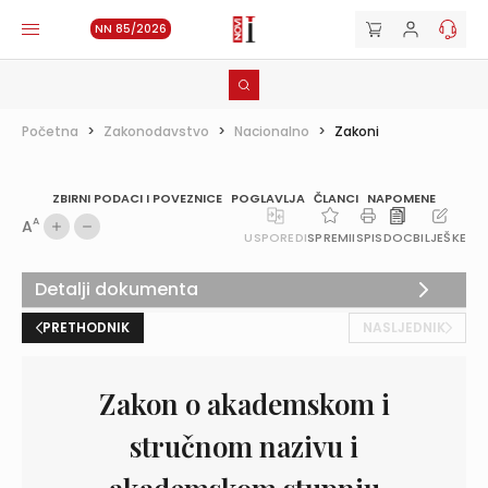
NN 85/2026
Početna
>
Zakonodavstvo
>
Nacionalno
>
Zakoni
ZBIRNI PODACI I POVEZNICE
POGLAVLJA
ČLANCI
NAPOMENE
A
A
USPOREDI
SPREMI
ISPIS
DOC
BILJEŠKE
Detalji dokumenta
PRETHODNIK
NASLJEDNIK
Zakon o akademskom i
stručnom nazivu i