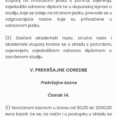
stupanj na hrvatskom jeziku u potvrdi, uvjerenju,
svjedodžbi odnosno diplomi te u dopunskoj ispravi o
studiju, koje se izdaju na stranom jeziku, prevode se u
odgovarajuće nazive koje su prihvaćene u
odnosnom jeziku.
(3) Stečeni akademski naziv, stručni naziv i
akademski stupanj koriste se u skladu s potvrdom,
uvjerenjem, svjedodžbom odnosno diplomom o
završenom studiju.
V. PREKRŠAJNE ODREDBE
Prekršajne kazne
Članak 14.
(1) Novčanom kaznom u iznosu od 50,00 do 2000,00
eura kaznit će se, na način i u postupku u skladu sa