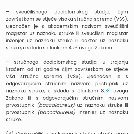
– sveučilišnoga dodiplomskog studija, čijim
završetkom se stječe visoka stručna sprema (VSS),
ujednačen je s akademskim nazivom sveučilišni
magistar uz naznaku struke ili sveučilišni magistar
inženjer uz naznaku struke ili doktor uz naznaku
struke, u skladu s člankom 4.
ovoga Zakona
– stručnoga dodiplomskog studija, u trajanju
kraćem od tri godine čijim završetkom se stječe
viša stručna sprema (VŠS), ujednačen je s
odgovarajućim stručnim nazivom pristupnik uz
naznaku struke, u skladu s člankom 8.
ovoga
Zakona ili s odgovarajućim stručnim nazivom
prvostupnik
(baccalaureus)
uz naznaku struke ili
prvostupnik
(baccalaureus)
inženjer uz naznaku
struke.
(4) Visoka učilišta na kojima je stečen stručni naziv