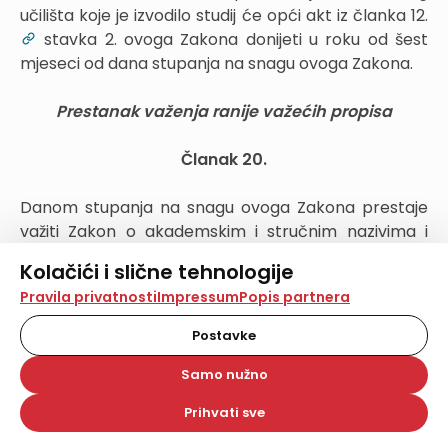
učilišta koje je izvodilo studij će opći akt iz članka 12.
stavka 2. ovoga Zakona donijeti u roku od šest
mjeseci od dana stupanja na snagu ovoga Zakona.
Prestanak važenja ranije važećih propisa
Članak 20.
Danom stupanja na snagu ovoga Zakona prestaje
važiti Zakon o akademskim i stručnim nazivima i
akademskom stupnju
(»Narodne novine«, br.
Kolačići i slične tehnologije
107/07. i 118/12.).
Na našoj web stranici koristimo kolačiće i slične
Pravila privatnosti
Impressum
Popis partnera
tehnologije za pohranu, čitanje i obradu informacija na
Stupanje na snagu
vašem uređaju. Time poboljšavamo korisničko iskustvo,
Postavke
analiziramo promet na stranici te prikazujemo sadržaje i
oglase koji vas zanimaju. Korisnički profili mogu se kreirati
Članak 21.
Samo nužno
na više web stranica i uređaja u tu svrhu. Naši partneri
također koriste ove tehnologije.
Prihvati sve
Ovaj Zakon stupa na snagu osmoga dana od dana
Odabirom opcije „Samo nužno“ prihvaćate samo one
kolačiće koji su potrebni za pravilno funkcioniranje naše
objave u »Narodnim novinama«.