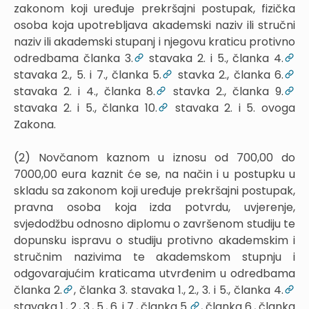
zakonom koji uređuje prekršajni postupak, fizička
osoba koja upotrebljava akademski naziv ili stručni
naziv ili akademski stupanj i njegovu kraticu protivno
odredbama članka 3.
stavaka 2. i 5., članka 4.
stavaka 2., 5. i 7., članka 5.
stavka 2., članka 6.
stavaka 2. i 4., članka 8.
stavka 2., članka 9.
stavaka 2. i 5., članka 10.
stavaka 2. i 5. ovoga
Zakona.
(2) Novčanom kaznom u iznosu od 700,00 do
7000,00 eura kaznit će se, na način i u postupku u
skladu sa zakonom koji uređuje prekršajni postupak,
pravna osoba koja izda potvrdu, uvjerenje,
svjedodžbu odnosno diplomu o završenom studiju te
dopunsku ispravu o studiju protivno akademskim i
stručnim nazivima te akademskom stupnju i
odgovarajućim kraticama utvrđenim u odredbama
članka 2.
, članka 3. stavaka 1., 2., 3. i 5., članka 4.
stavaka 1., 2., 3., 5., 6. i 7., članka 5.
, članka 6., članka