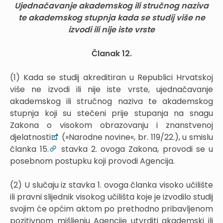
Ujednačavanje akademskog ili stručnog naziva
te akademskog stupnja kada se studij više ne
izvodi ili nije iste vrste
Članak 12.
(1) Kada se studij akreditiran u Republici Hrvatskoj
više ne izvodi ili nije iste vrste, ujednačavanje
akademskog ili stručnog naziva te akademskog
stupnja koji su stečeni prije stupanja na snagu
Zakona o visokom obrazovanju i znanstvenoj
djelatnosti
(»Narodne novine«, br. 119/22.), u smislu
članka 15.
stavka 2. ovoga Zakona, provodi se u
posebnom postupku koji provodi Agencija.
(2) U slučaju iz stavka 1. ovoga članka visoko učilište
ili pravni slijednik visokog učilišta koje je izvodilo studij
svojim će općim aktom po prethodno pribavljenom
pozitivnom mišljenju Agencije utvrditi akademski ili