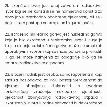
21. iskorišteni izvor jest onaj zatvoreni radioaktivni
izvor koji se ne koristi ili se ne namjerava koristiti za
obavljanje prethodno odobrene djelatnosti, ali se i
dalje s njim postupa na propisan i siguran način
22. istrošeno nuklearno gorivo jest nuklearno gorivo
koje je bilo ozračeno u reaktorskoj jezgri i iz nje je
trajno uklonjeno; istrošeno gorivo može se smatrati
uporabljivim izvorom koji se može ponovno preraditi
ili ga se može namijeniti za odlaganje ako ga se
smatra radioaktivnim otpadom
23. izloženi radnik jest osoba, samozaposlena ili koja
radi za poslodavca, za koju postoji vjerojatnost da
tijekom obavljanja djelatnosti s izvorima
ionizirajućeg zračenja, nuklearne djelatnosti,
djelatnosti zbrinjavanja radioaktivnog otpada i
iskorištenih izvora ili radne aktivnosti bude ozračena