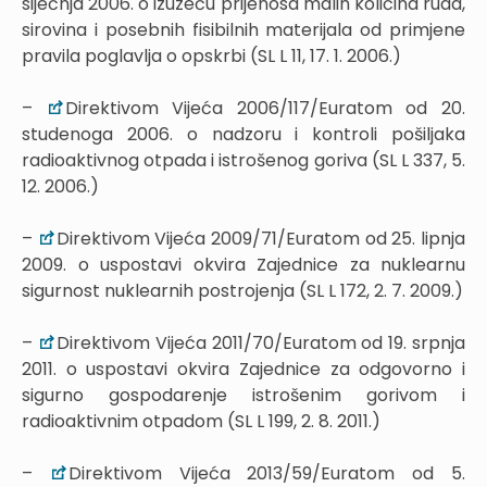
siječnja 2006. o izuzeću prijenosa malih količina ruda,
sirovina i posebnih fisibilnih materijala od primjene
pravila poglavlja o opskrbi (SL L 11, 17. 1. 2006.)
–
Direktivom Vijeća 2006/117/Euratom od 20.
studenoga 2006. o nadzoru i kontroli pošiljaka
radioaktivnog otpada i istrošenog goriva (SL L 337, 5.
12. 2006.)
–
Direktivom Vijeća 2009/71/Euratom od 25. lipnja
2009. o uspostavi okvira Zajednice za nuklearnu
sigurnost nuklearnih postrojenja (SL L 172, 2. 7. 2009.)
–
Direktivom Vijeća 2011/70/Euratom od 19. srpnja
2011. o uspostavi okvira Zajednice za odgovorno i
sigurno gospodarenje istrošenim gorivom i
radioaktivnim otpadom (SL L 199, 2. 8. 2011.)
–
Direktivom Vijeća 2013/59/Euratom od 5.