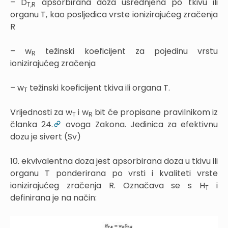
– D
apsorbirana doza usrednjena po tkivu ili
T
,
R
organu T, kao posljedica vrste ionizirajućeg zračenja
R
– w
težinski koeficijent za pojedinu vrstu
R
ionizirajućeg zračenja
– w
težinski koeficijent tkiva ili organa T.
T
Vrijednosti za w
i w
bit će propisane pravilnikom iz
T
R
članka 24.
ovoga Zakona. Jedinica za efektivnu
dozu je sivert (Sv)
10. ekvivalentna doza jest apsorbirana doza u tkivu ili
organu T ponderirana po vrsti i kvaliteti vrste
ionizirajućeg zračenja R. Označava se s H
i
T
definirana je na način: