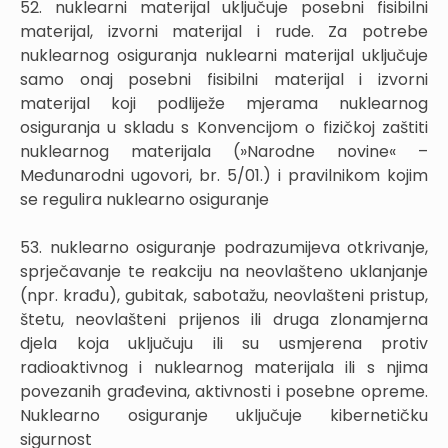
52. nuklearni materijal uključuje posebni fisibilni
materijal, izvorni materijal i rude. Za potrebe
nuklearnog osiguranja nuklearni materijal uključuje
samo onaj posebni fisibilni materijal i izvorni
materijal koji podliježe mjerama nuklearnog
osiguranja u skladu s Konvencijom o fizičkoj zaštiti
nuklearnog materijala (»Narodne novine« –
Međunarodni ugovori, br. 5/01.) i pravilnikom kojim
se regulira nuklearno osiguranje
53. nuklearno osiguranje podrazumijeva otkrivanje,
sprječavanje te reakciju na neovlašteno uklanjanje
(npr. krađu), gubitak, sabotažu, neovlašteni pristup,
štetu, neovlašteni prijenos ili druga zlonamjerna
djela koja uključuju ili su usmjerena protiv
radioaktivnog i nuklearnog materijala ili s njima
povezanih građevina, aktivnosti i posebne opreme.
Nuklearno osiguranje uključuje kibernetičku
sigurnost