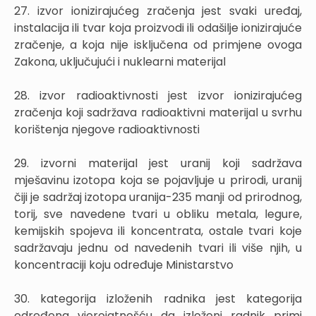
27. izvor ionizirajućeg zračenja jest svaki uređaj,
instalacija ili tvar koja proizvodi ili odašilje ionizirajuće
zračenje, a koja nije isključena od primjene ovoga
Zakona, uključujući i nuklearni materijal
28. izvor radioaktivnosti jest izvor ionizirajućeg
zračenja koji sadržava radioaktivni materijal u svrhu
korištenja njegove radioaktivnosti
29. izvorni materijal jest uranij koji sadržava
mješavinu izotopa koja se pojavljuje u prirodi, uranij
čiji je sadržaj izotopa uranija-235 manji od prirodnog,
torij, sve navedene tvari u obliku metala, legure,
kemijskih spojeva ili koncentrata, ostale tvari koje
sadržavaju jednu od navedenih tvari ili više njih, u
koncentraciji koju određuje Ministarstvo
30. kategorija izloženih radnika jest kategorija
određena vjerojatnošću da izloženi radnik primi