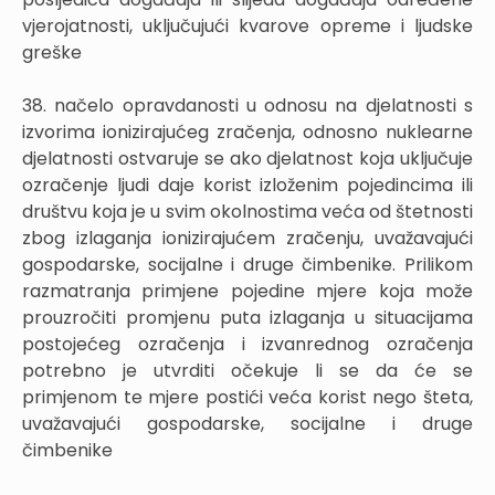
vjerojatnosti, uključujući kvarove opreme i ljudske
greške
38. načelo opravdanosti u odnosu na djelatnosti s
izvorima ionizirajućeg zračenja, odnosno nuklearne
djelatnosti ostvaruje se ako djelatnost koja uključuje
ozračenje ljudi daje korist izloženim pojedincima ili
društvu koja je u svim okolnostima veća od štetnosti
zbog izlaganja ionizirajućem zračenju, uvažavajući
gospodarske, socijalne i druge čimbenike. Prilikom
razmatranja primjene pojedine mjere koja može
prouzročiti promjenu puta izlaganja u situacijama
postojećeg ozračenja i izvanrednog ozračenja
potrebno je utvrditi očekuje li se da će se
primjenom te mjere postići veća korist nego šteta,
uvažavajući gospodarske, socijalne i druge
čimbenike