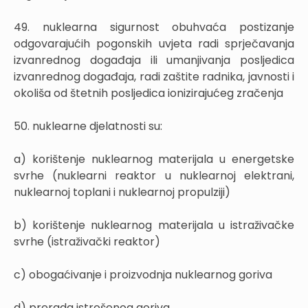
49. nuklearna sigurnost obuhvaća postizanje
odgovarajućih pogonskih uvjeta radi sprječavanja
izvanrednog događaja ili umanjivanja posljedica
izvanrednog događaja, radi zaštite radnika, javnosti i
okoliša od štetnih posljedica ionizirajućeg zračenja
50. nuklearne djelatnosti su:
a) korištenje nuklearnog materijala u energetske
svrhe (nuklearni reaktor u nuklearnoj elektrani,
nuklearnoj toplani i nuklearnoj propulziji)
b) korištenje nuklearnog materijala u istraživačke
svrhe (istraživački reaktor)
c) obogaćivanje i proizvodnja nuklearnog goriva
d) prerada istrošenog goriva