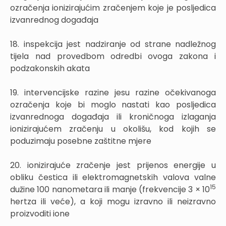
ozračenja ionizirajućim zračenjem koje je posljedica
izvanrednog događaja
18. inspekcija jest nadziranje od strane nadležnog
tijela nad provedbom odredbi ovoga zakona i
podzakonskih akata
19. intervencijske razine jesu razine očekivanoga
ozračenja koje bi moglo nastati kao posljedica
izvanrednoga događaja ili kroničnoga izlaganja
ionizirajućem zračenju u okolišu, kod kojih se
poduzimaju posebne zaštitne mjere
20. ionizirajuće zračenje jest prijenos energije u
obliku čestica ili elektromagnetskih valova valne
1
5
dužine 100 nanometara ili manje (frekvencije 3 × 10
hertza ili veće), a koji mogu izravno ili neizravno
proizvoditi ione