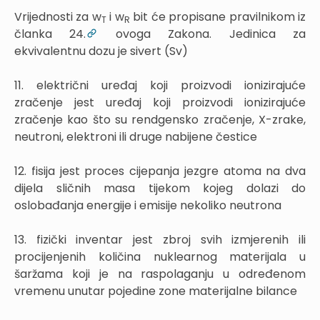
Vrijednosti za w
i w
bit će propisane pravilnikom iz
T
R
članka 24.
ovoga Zakona. Jedinica za
ekvivalentnu dozu je sivert (Sv)
11. električni uređaj koji proizvodi ionizirajuće
zračenje jest uređaj koji proizvodi ionizirajuće
zračenje kao što su rendgensko zračenje, X-zrake,
neutroni, elektroni ili druge nabijene čestice
12. fisija jest proces cijepanja jezgre atoma na dva
dijela sličnih masa tijekom kojeg dolazi do
oslobađanja energije i emisije nekoliko neutrona
13. fizički inventar jest zbroj svih izmjerenih ili
procijenjenih količina nuklearnog materijala u
šaržama koji je na raspolaganju u određenom
vremenu unutar pojedine zone materijalne bilance