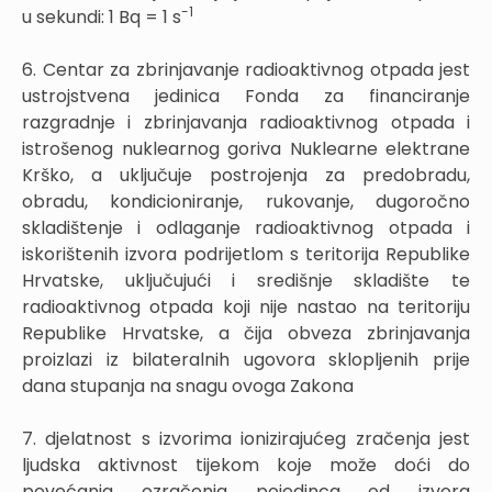
-
1
u sekundi: 1 Bq = 1 s
6. Centar za zbrinjavanje radioaktivnog otpada jest
ustrojstvena jedinica Fonda za financiranje
razgradnje i zbrinjavanja radioaktivnog otpada i
istrošenog nuklearnog goriva Nuklearne elektrane
Krško, a uključuje postrojenja za predobradu,
obradu, kondicioniranje, rukovanje, dugoročno
skladištenje i odlaganje radioaktivnog otpada i
iskorištenih izvora podrijetlom s teritorija Republike
Hrvatske, uključujući i središnje skladište te
radioaktivnog otpada koji nije nastao na teritoriju
Republike Hrvatske, a čija obveza zbrinjavanja
proizlazi iz bilateralnih ugovora sklopljenih prije
dana stupanja na snagu ovoga Zakona
7. djelatnost s izvorima ionizirajućeg zračenja jest
ljudska aktivnost tijekom koje može doći do
povećanja ozračenja pojedinca od izvora