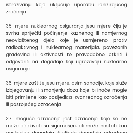
istraživanju koje uključuje uporabu ionizirajućeg
zračenja
35. mjere nuklearnog osiguranja jesu mjere čija je
svrha spriječiti počinjenje kaznenog ili namjernog
neovlaštenog djela koje je usmjereno protiv
radioaktivnog i nuklearnog materijala, povezanih
građevina ili aktivnosti te pravodobno otkriti i
odgovoriti na događaje koji ugrožavaju nuklearno
osiguranje
36. mjere zaštite jesu mjere, osim sanacije, koje služe
izbjegavanju ili smanjenju doza koje bi inače mogle
biti primljene kao posljedica izvanrednog ozračenja
ili postojećeg ozračenja
37. moguće ozračenje jest ozračenje koje se ne
može očekivati sa sigurnošću, ali može nastati kao
posljedica događaja ili slijeda događaja određene