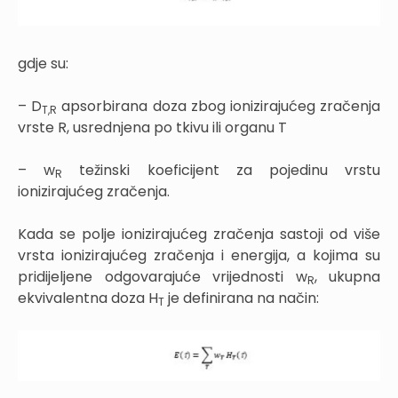
gdje su:
– D
apsorbirana doza zbog ionizirajućeg zračenja
T
,
R
vrste R, usrednjena po tkivu ili organu T
– w
težinski koeficijent za pojedinu vrstu
R
ionizirajućeg zračenja.
Kada se polje ionizirajućeg zračenja sastoji od više
vrsta ionizirajućeg zračenja i energija, a kojima su
pridijeljene odgovarajuće vrijednosti w
, ukupna
R
ekvivalentna doza H
je definirana na način:
T