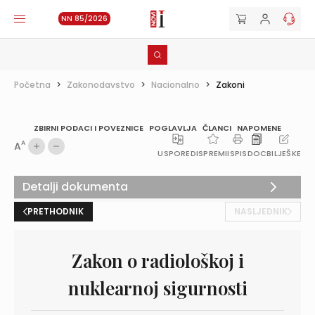
NN 85/2026
Početna
>
Zakonodavstvo
>
Nacionalno
>
Zakoni
ZBIRNI PODACI I POVEZNICE
POGLAVLJA
ČLANCI
NAPOMENE
A
A
USPOREDI
SPREMI
ISPIS
DOC
BILJEŠKE
Detalji dokumenta
PRETHODNIK
NASLJEDNIK
Zakon o radiološkoj i
nuklearnoj sigurnosti