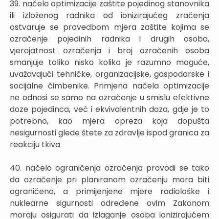
39. načelo optimizacije zaštite pojedinog stanovnika
ili izloženog radnika od ionizirajućeg zračenja
ostvaruje se provedbom mjera zaštite kojima se
ozračenje pojedinih radnika i drugih osoba,
vjerojatnost ozračenja i broj ozračenih osoba
smanjuje toliko nisko koliko je razumno moguće,
uvažavajući tehničke, organizacijske, gospodarske i
socijalne čimbenike. Primjena načela optimizacije
ne odnosi se samo na ozračenje u smislu efektivne
doze pojedinca, već i ekvivalentnih doza, gdje je to
potrebno, kao mjera opreza koja dopušta
nesigurnosti glede štete za zdravlje ispod granica za
reakciju tkiva
40. načelo ograničenja ozračenja provodi se tako
da ozračenje pri planiranom ozračenju mora biti
ograničeno, a primijenjene mjere radiološke i
nuklearne sigurnosti određene ovim Zakonom
moraju osigurati da izlaganje osoba ionizirajućem