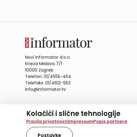
Novi informator d.o.o.
Kneza Mislava 7/1
10000 Zagreb
Telefon: 01/4555-454
Telefaks: 01/4612-553
info@informator.hr
PRATITE NAS:
Kolačići i slične tehnologije
Na našoj web stranici koristimo kolačiće i slične te
Pravila privatnosti
Impressum
Popis partnera
analiziramo promet na stranici te prikazujemo sadržaje
također koriste ove tehnologije.
Postavke