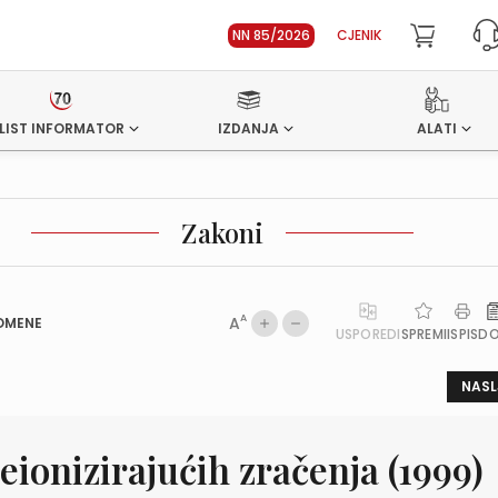
NN 85/2026
CJENIK
LIST INFORMATOR
IZDANJA
ALATI
Zakoni
A
A
OMENE
USPOREDI
SPREMI
ISPIS
D
NASL
eionizirajućih zračenja (1999)