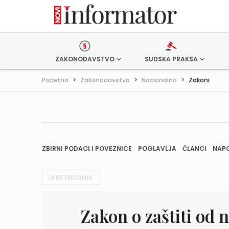
ZAKONODAVSTVO
SUDSKA PRAKSA
Početna
>
Zakonodavstvo
>
Nacionalno
>
Zakoni
ZBIRNI PODACI I POVEZNICE
POGLAVLJA
ČLANCI
NAP
PRETHODNIK
Zakon o zaštiti od n