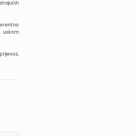
zirajućih
erentno
 u uskom
prijevoz,