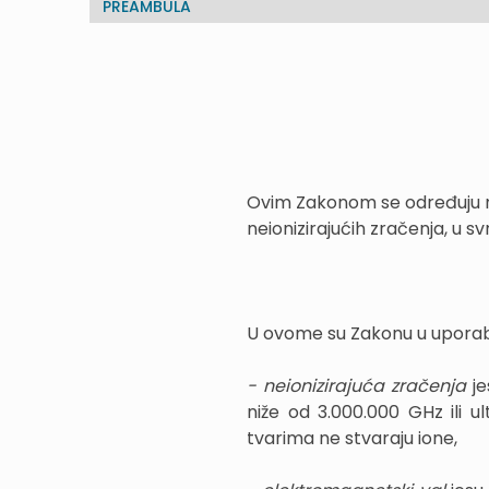
PREAMBULA
Ovim Zakonom se određuju n
neionizirajućih zračenja, u sv
U ovome su Zakonu u uporab
- neionizirajuća zračenja
je
niže od 3.000.000 GHz ili u
tvarima ne stvaraju ione,