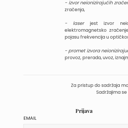
- izvor neionizirajućih zrače
zračenja,
- laser
jest izvor neion
elektromagnetsko zračenje 
pojasu frekvencija u optičk
- promet izvora neioniziraju
provoz, prerada, uvoz, iznajm
Za pristup do sadržaja mo
Sadržajima se
Prijava
EMAIL