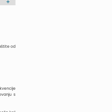
štite od
kvencije
ovanju s