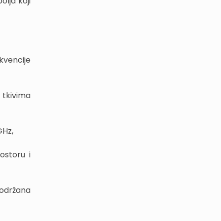
lja koji
ekvencije
 tkivima
GHz,
ostoru i
 održana