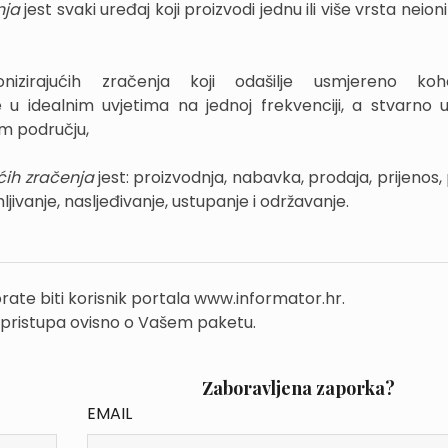
nja
jest svaki uređaj koji proizvodi jednu ili više vrsta neioni
izirajućih zračenja koji odašilje usmjereno koh
u idealnim uvjetima na jednoj frekvenciji, a stvarno
om području,
ćih zračenja
jest: proizvodnja, nabavka, prodaja, prijenos, 
ljivanje, nasljeđivanje, ustupanje i održavanje.
rate biti korisnik portala www.informator.hr.
 pristupa ovisno o Vašem paketu.
Zaboravljena zaporka?
EMAIL