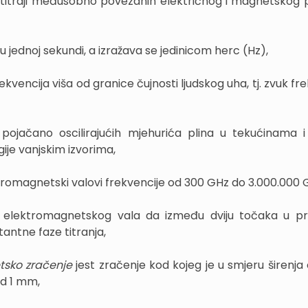
 titraji međusobno povezanih električnog i magnetskog po
a u jednoj sekundi, a izražava se jedinicom herc (Hz),
frekvencija viša od granice čujnosti ljudskog uha, tj. zvuk fr
pojačano oscilirajućih mjehurića plina u tekućinama i
je vanjskim izvorima,
tromagnetski valovi frekvencije od 300 GHz do 3.000.000 
o elektromagnetskog vala da između dviju točaka u pr
antne faze titranja,
tsko zračenje
jest zračenje kod kojeg je u smjeru širenja
od 1 mm,