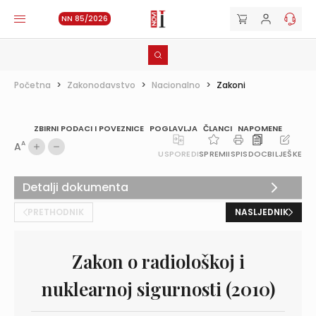
NN 85/2026
Početna
>
Zakonodavstvo
>
Nacionalno
>
Zakoni
ZBIRNI PODACI I POVEZNICE
POGLAVLJA
ČLANCI
NAPOMENE
A
A
USPOREDI
SPREMI
ISPIS
DOC
BILJEŠKE
Detalji dokumenta
PRETHODNIK
NASLJEDNIK
Zakon o radiološkoj i
nuklearnoj sigurnosti (2010)