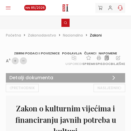
NN 85/2026
Početna
>
Zakonodavstvo
>
Nacionalno
>
Zakoni
ZBIRNI PODACI I POVEZNICE
POGLAVLJA
ČLANCI
NAPOMENE
A
A
USPOREDI
SPREMI
ISPIS
DOC
BILJEŠKE
Detalji dokumenta
PRETHODNIK
NASLJEDNIK
Zakon o kulturnim vijećima i
financiranju javnih potreba u