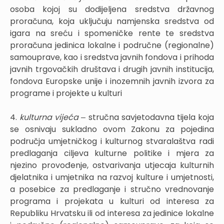
osoba kojoj su dodijeljena sredstva državnog
proračuna, koja uključuju namjenska sredstva od
igara na sreću i spomeničke rente te sredstva
proračuna jedinica lokalne i područne (regionalne)
samouprave, kao i sredstva javnih fondova i prihoda
javnih trgovačkih društava i drugih javnih institucija,
fondova Europske unije i inozemnih javnih izvora za
programe i projekte u kulturi
4.
kulturna vijeća ‒
stručna savjetodavna tijela koja
se osnivaju sukladno ovom Zakonu za pojedina
područja umjetničkog i kulturnog stvaralaštva radi
predlaganja ciljeva kulturne politike i mjera za
njezino provođenje, ostvarivanja utjecaja kulturnih
djelatnika i umjetnika na razvoj kulture i umjetnosti,
a posebice za predlaganje i stručno vrednovanje
programa i projekata u kulturi od interesa za
Republiku Hrvatsku ili od interesa za jedinice lokalne