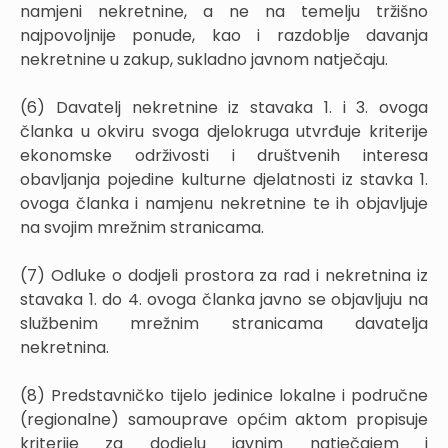
namjeni nekretnine, a ne na temelju tržišno
najpovoljnije ponude, kao i razdoblje davanja
nekretnine u zakup, sukladno javnom natječaju.
(6) Davatelj nekretnine iz stavaka 1. i 3. ovoga
članka u okviru svoga djelokruga utvrđuje kriterije
ekonomske održivosti i društvenih interesa
obavljanja pojedine kulturne djelatnosti iz stavka 1.
ovoga članka i namjenu nekretnine te ih objavljuje
na svojim mrežnim stranicama.
(7) Odluke o dodjeli prostora za rad i nekretnina iz
stavaka 1. do 4. ovoga članka javno se objavljuju na
službenim mrežnim stranicama davatelja
nekretnina.
(8) Predstavničko tijelo jedinice lokalne i područne
(regionalne) samouprave općim aktom propisuje
kriterije za dodjelu javnim natječajem i