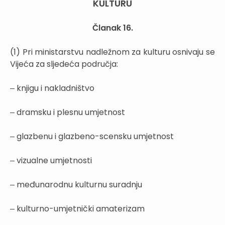
KULTURU
Članak 16.
(1) Pri ministarstvu nadležnom za kulturu osnivaju se
Vijeća za sljedeća područja:
‒ knjigu i nakladništvo
‒ dramsku i plesnu umjetnost
‒ glazbenu i glazbeno-scensku umjetnost
‒ vizualne umjetnosti
‒ međunarodnu kulturnu suradnju
‒ kulturno-umjetnički amaterizam