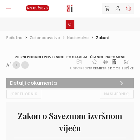
NN 85/2026
Početna
>
Zakonodavstvo
>
Nacionalno
>
Zakoni
ZBIRNI PODACI I POVEZNICE
POGLAVLJA
ČLANCI
NAPOMENE
A
A
USPOREDI
SPREMI
ISPIS
DOC
BILJEŠKE
Detalji dokumenta
PRETHODNIK
NASLJEDNIK
Zakon o Saveznom izvršnom
vijeću