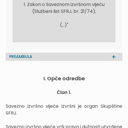
1. Zakon o Saveznom izvršnom vijeću
(Službeni list SFRJ, br. 21/74);
(...)"
PREAMBULA
I. Opće odredbe
Član 1.
Savezno izvršno vijeće izvršni je organ Skupštine
SFRJ.
Savezno izvršno vijeće vrši prava i dužnosti utvrđene