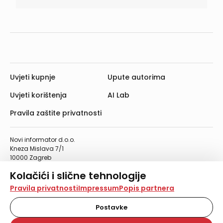
Uvjeti kupnje
Upute autorima
Uvjeti korištenja
AI Lab
Pravila zaštite privatnosti
Novi informator d.o.o.
Kneza Mislava 7/1
10000 Zagreb
Telefon: 01/4555-454
Kolačići i slične tehnologije
Telefaks: 01/4612-553
info@informator.hr
Na našoj web stranici koristimo kolačiće i slične
Pravila privatnosti
Impressum
Popis partnera
tehnologije za pohranu, čitanje i obradu informacija na
vašem uređaju. Time poboljšavamo korisničko iskustvo,
Postavke
PRATITE NAS:
analiziramo promet na stranici te prikazujemo sadržaje i