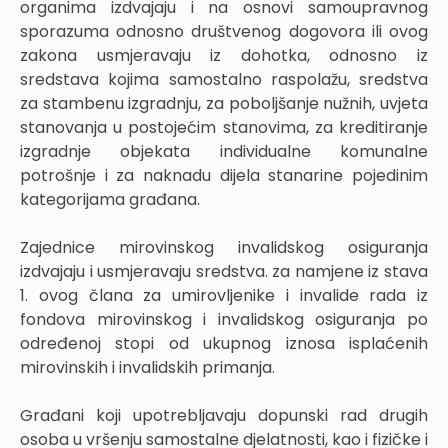
organima izdvajaju i na osnovi samoupravnog
sporazuma odnosno društvenog dogovora ili ovog
zakona usmjeravaju iz dohotka, odnosno iz
sredstava kojima samostalno raspolažu, sredstva
za stambenu izgradnju, za poboljšanje nužnih, uvjeta
stanovanja u postojećim stanovima, za kreditiranje
izgradnje objekata individualne komunalne
potrošnje i za naknadu dijela stanarine pojedinim
kategorijama građana.
Zajednice mirovinskog invalidskog osiguranja
izdvajaju i usmjeravaju sredstva. za namjene iz stava
1. ovog člana za umirovljenike i invalide rada iz
fondova mirovinskog i invalidskog osiguranja po
određenoj stopi od ukupnog iznosa isplaćenih
mirovinskih i invalidskih primanja.
Građani koji upotrebljavaju dopunski rad drugih
osoba u vršenju samostalne djelatnosti, kao i fizičke i