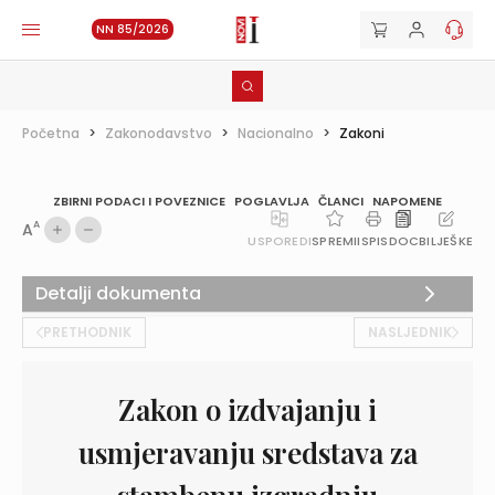
NN 85/2026
Početna
>
Zakonodavstvo
>
Nacionalno
>
Zakoni
ZBIRNI PODACI I POVEZNICE
POGLAVLJA
ČLANCI
NAPOMENE
A
A
USPOREDI
SPREMI
ISPIS
DOC
BILJEŠKE
Detalji dokumenta
PRETHODNIK
NASLJEDNIK
Zakon o izdvajanju i
usmjeravanju sredstava za