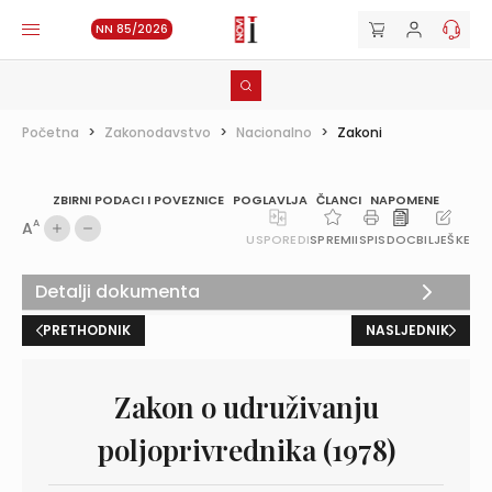
NN 85/2026
Početna
>
Zakonodavstvo
>
Nacionalno
>
Zakoni
ZBIRNI PODACI I POVEZNICE
POGLAVLJA
ČLANCI
NAPOMENE
A
A
USPOREDI
SPREMI
ISPIS
DOC
BILJEŠKE
Detalji dokumenta
PRETHODNIK
NASLJEDNIK
Zakon o udruživanju
poljoprivrednika (1978)