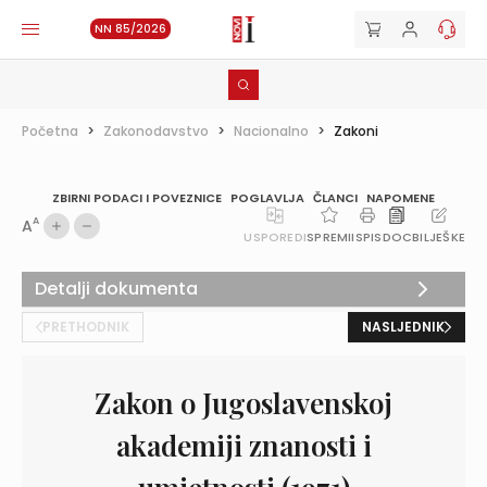
NN 85/2026
Početna
>
Zakonodavstvo
>
Nacionalno
>
Zakoni
ZBIRNI PODACI I POVEZNICE
POGLAVLJA
ČLANCI
NAPOMENE
A
A
USPOREDI
SPREMI
ISPIS
DOC
BILJEŠKE
Detalji dokumenta
PRETHODNIK
NASLJEDNIK
Zakon o Jugoslavenskoj
akademiji znanosti i