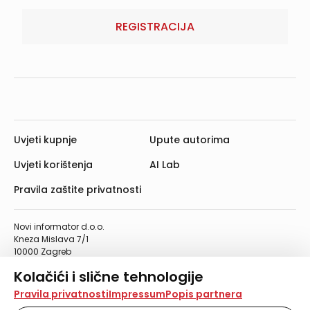
REGISTRACIJA
Uvjeti kupnje
Upute autorima
Uvjeti korištenja
AI Lab
Pravila zaštite privatnosti
Novi informator d.o.o.
Kneza Mislava 7/1
10000 Zagreb
Telefon: 01/4555-454
Kolačići i slične tehnologije
Telefaks: 01/4612-553
info@informator.hr
Na našoj web stranici koristimo kolačiće i slične
Pravila privatnosti
Impressum
Popis partnera
tehnologije za pohranu, čitanje i obradu informacija na