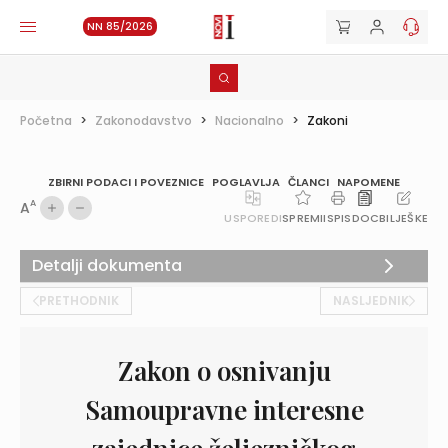
NN 85/2026
Početna
>
Zakonodavstvo
>
Nacionalno
>
Zakoni
ZBIRNI PODACI I POVEZNICE
POGLAVLJA
ČLANCI
NAPOMENE
A
A
USPOREDI
SPREMI
ISPIS
DOC
BILJEŠKE
Detalji dokumenta
PRETHODNIK
NASLJEDNIK
Zakon o osnivanju
Samoupravne interesne