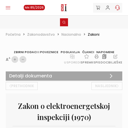
NN 85/2026
Početna
>
Zakonodavstvo
>
Nacionalno
>
Zakoni
ZBIRNI PODACI I POVEZNICE
POGLAVLJA
ČLANCI
NAPOMENE
A
A
USPOREDI
SPREMI
ISPIS
DOC
BILJEŠKE
Detalji dokumenta
PRETHODNIK
NASLJEDNIK
Zakon o elektroenergetskoj
inspekciji (1970)