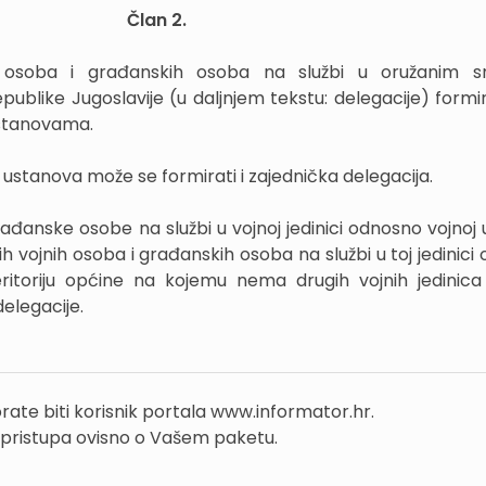
Član 2.
ih osoba i građanskih osoba na službi u oružanim 
epublike Jugoslavije (u daljnjem tekstu: delegacije) formi
ustanovama.
ih ustanova može se formirati i zajednička delegacija.
ađanske osobe na službi u vojnoj jedinici odnosno vojnoj 
h vojnih osoba i građanskih osoba na službi u toj jedinici
eritoriju općine na kojemu nema drugih vojnih jedinica 
delegacije.
rate biti korisnik portala www.informator.hr.
 pristupa ovisno o Vašem paketu.