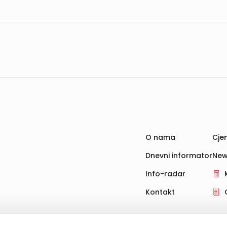
O nama
Cjen
Dnevni informator
New
Info-radar
Kontakt