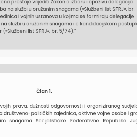
a prestaje vrijediti Zakon o izboru i opozivu delegacija
ba na službi u oružanim snagama (»Službeni list SFRJ«, br.
 jedinica i vojnih ustanova u kojima se formiraju delegacije
a na službi u oružanim snagama i o kandidacijskom postup
r (»Službeni list SFRJ«, br. 5/74)."
Član 1.
vojih prava, dužnosti odgovornosti i organiziranog sudjel
ina društveno-političkih zajednica, aktivne vojne osobe i 
m snagama Socijalističke Federativne Republike Jug