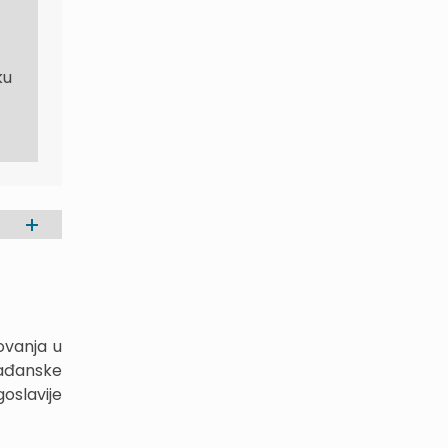
ku
ovanja u
građanske
oslavije