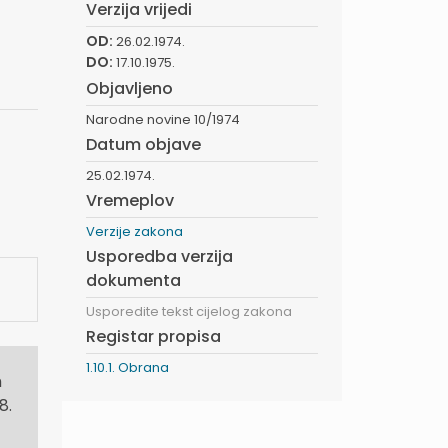
Verzija vrijedi
OD:
26.02.1974.
DO:
17.10.1975.
Objavljeno
Narodne novine 10/1974
Datum objave
25.02.1974.
Vremeplov
Verzije zakona
Usporedba verzija
dokumenta
Usporedite tekst cijelog zakona
Registar propisa
1.10.1. Obrana
m
8.