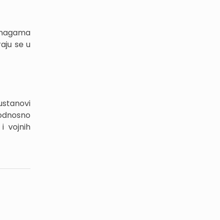
snagama
raju se u
ustanovi
 odnosno
i vojnih