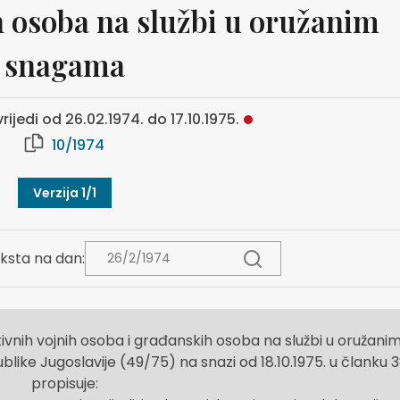
h osoba na službi u oružanim
snagama
rijedi od 26.02.1974. do 17.10.1975.
10/1974
Verzija 1/1
ksta na dan:
tivnih vojnih osoba i građanskih osoba na službi u oružani
ike Jugoslavije (49/75) na snazi od 18.10.1975. u članku 3
propisuje: