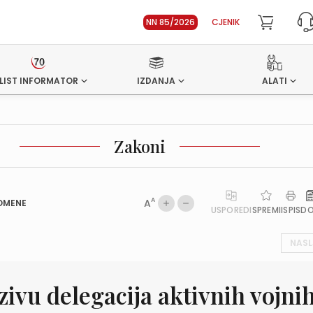
NN 85/2026
CJENIK
LIST INFORMATOR
IZDANJA
ALATI
Zakoni
A
A
OMENE
USPOREDI
SPREMI
ISPIS
D
NASL
zivu delegacija aktivnih vojni