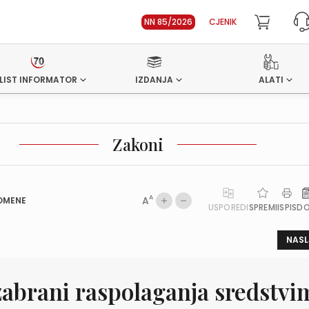
NN 85/2026
CJENIK
LIST INFORMATOR
IZDANJA
ALATI
Zakoni
A
A
OMENE
USPOREDI
SPREMI
ISPIS
D
NASL
zabrani raspolaganja sredstvi