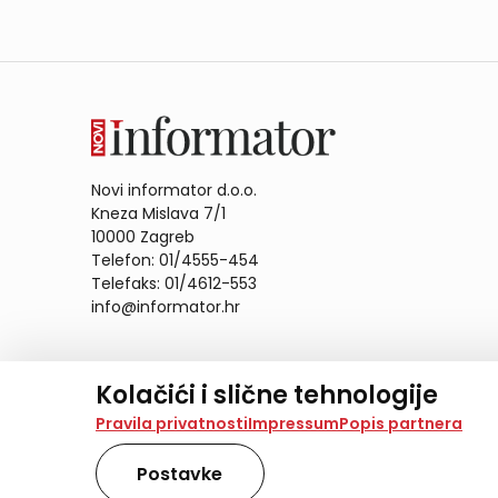
Novi informator d.o.o.
Kneza Mislava 7/1
10000 Zagreb
Telefon: 01/4555-454
Telefaks: 01/4612-553
info@informator.hr
PRATITE NAS:
Kolačići i slične tehnologije
Na našoj web stranici koristimo kolačiće i slične te
Pravila privatnosti
Impressum
Popis partnera
analiziramo promet na stranici te prikazujemo sadržaje
također koriste ove tehnologije.
Postavke
Odabirom opcije „Samo nužno“ prihvaćate samo one ko