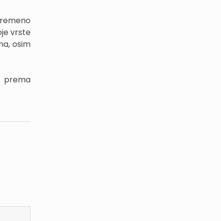
ivremeno
je vrste
ma, osim
se prema