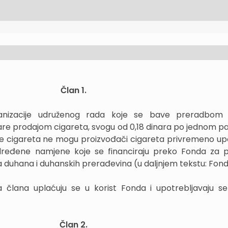
Član 1.
anizacije udruženog rada koje se bave preradbom
are prodajom cigareta, svogu od 0,18 dinara po jednom p
e cigareta ne mogu proizvođači cigareta privremeno upot
određene namjene koje se financiraju preko Fonda za 
za duhana i duhanskih prerađevina (u daljnjem tekstu: Fond
a člana uplaćuju se u korist Fonda i upotrebljavaju 
Član 2.