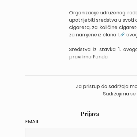
Organizacije udruženog rad
upotrijebiti sredstva u svot
cigareta, za količine cigar
za namjene iz člana 1.
ovog
Sredstva iz stavka 1. ovog
pravilima Fonda.
Za pristup do sadržaja mo
Sadržajima se
Prijava
EMAIL