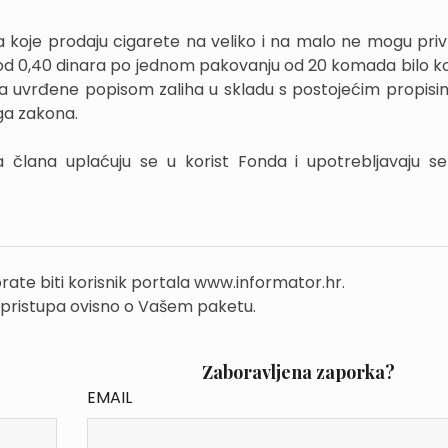
a koje prodaju cigarete na veliko i na malo ne mogu pr
i od 0,40 dinara po jednom pakovanju od 20 komada bilo ko
eta uvrđene popisom zaliha u skladu s postojećim propisi
a zakona.
a člana uplaćuju se u korist Fonda i upotrebljavaju 
rate biti korisnik portala www.informator.hr.
 pristupa ovisno o Vašem paketu.
Zaboravljena zaporka?
EMAIL