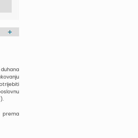
 duhana
akovanju
rijebiti
poslovnu
).
se prema