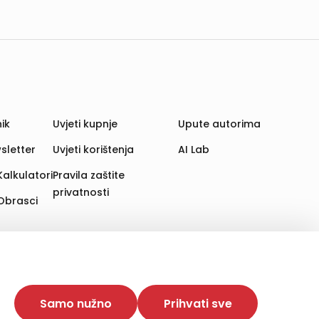
ik
Uvjeti kupnje
Upute autorima
sletter
Uvjeti korištenja
AI Lab
Kalkulatori
Pravila zaštite
privatnosti
Obrasci
aju. Time poboljšavamo korisničko iskustvo,
 više web stranica i uređaja u tu svrhu. Naši partneri
Samo nužno
Prihvati sve
e. Opcija „Prihvati sve“ omogućuje postavljanje i