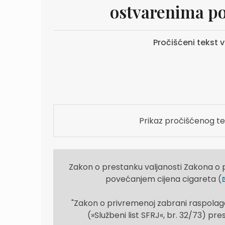
ostvarenima po
Pročišćeni tekst v
Prikaz pročišćenog te
Zakon o prestanku valjanosti Zakona o
povećanjem cijena cigareta (
"Zakon o privremenoj zabrani raspola
(»Službeni list SFRJ«, br. 32/73) pr