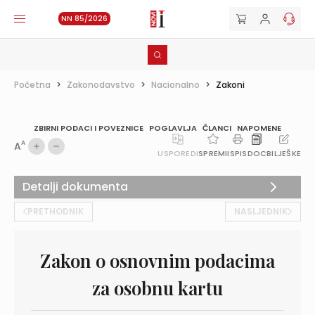
NN 85/2026
Početna
>
Zakonodavstvo
>
Nacionalno
>
Zakoni
ZBIRNI PODACI I POVEZNICE
POGLAVLJA
ČLANCI
NAPOMENE
A
A
USPOREDI
SPREMI
ISPIS
DOC
BILJEŠKE
Detalji dokumenta
PRETHODNIK
NASLJEDNIK
Zakon o osnovnim podacima
za osobnu kartu