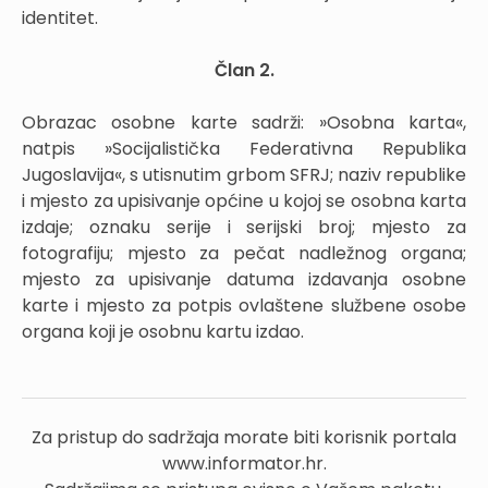
identitet.
Član 2.
Obrazac osobne karte sadrži: »Osobna karta«,
natpis »Socijalistička Federativna Republika
Jugoslavija«, s utisnutim grbom SFRJ; naziv republike
i mjesto za upisivanje općine u kojoj se osobna karta
izdaje; oznaku serije i serijski broj; mjesto za
fotografiju; mjesto za pečat nadležnog organa;
mjesto za upisivanje datuma izdavanja osobne
karte i mjesto za potpis ovlaštene službene osobe
organa koji je osobnu kartu izdao.
Za pristup do sadržaja morate biti korisnik portala
www.informator.hr.