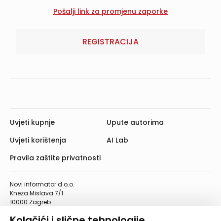
REGISTRACIJA
Uvjeti kupnje
Upute autorima
Uvjeti korištenja
AI Lab
Pravila zaštite privatnosti
Novi informator d.o.o.
Kneza Mislava 7/1
10000 Zagreb
Telefon: 01/4555-454
Kolačići i slične tehnologije
Telefaks: 01/4612-553