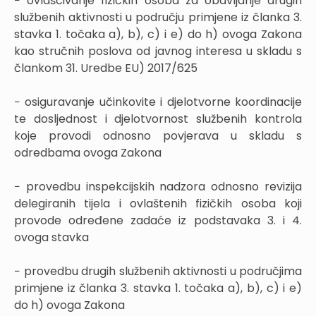
− ovlašćivanje fizičkih osoba za obavljanje drugih
službenih aktivnosti u području primjene iz članka 3.
stavka 1. točaka a), b), c) i e) do h) ovoga Zakona
kao stručnih poslova od javnog interesa u skladu s
člankom 31. Uredbe EU) 2017/625
− osiguravanje učinkovite i djelotvorne koordinacije
te dosljednost i djelotvornost službenih kontrola
koje provodi odnosno povjerava u skladu s
odredbama ovoga Zakona
− provedbu inspekcijskih nadzora odnosno revizija
delegiranih tijela i ovlaštenih fizičkih osoba koji
provode određene zadaće iz podstavaka 3. i 4.
ovoga stavka
− provedbu drugih službenih aktivnosti u područjima
primjene iz članka 3. stavka 1. točaka a), b), c) i e)
do h) ovoga Zakona