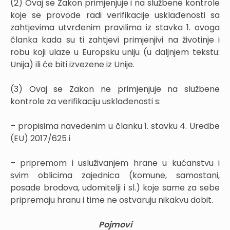
(2) Ovaj se Zakon primjenjuje i na službene kontrole
koje se provode radi verifikacije usklađenosti sa
zahtjevima utvrđenim pravilima iz stavka 1. ovoga
članka kada su ti zahtjevi primjenjivi na životinje i
robu koji ulaze u Europsku uniju (u daljnjem tekstu:
Unija) ili će biti izvezene iz Unije.
(3) Ovaj se Zakon ne primjenjuje na službene
kontrole za verifikaciju usklađenosti s:
– propisima navedenim u članku 1. stavku 4. Uredbe
(EU) 2017/625 i
– pripremom i usluživanjem hrane u kućanstvu i
svim oblicima zajednica (komune, samostani,
posade brodova, udomitelji i sl.) koje same za sebe
pripremaju hranu i time ne ostvaruju nikakvu dobit.
Pojmovi