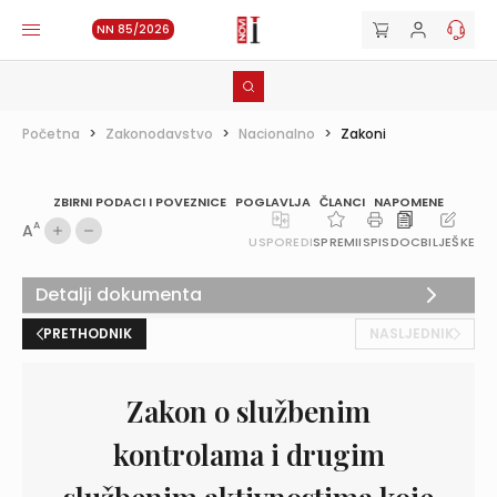
NN 85/2026
Početna
>
Zakonodavstvo
>
Nacionalno
>
Zakoni
ZBIRNI PODACI I POVEZNICE
POGLAVLJA
ČLANCI
NAPOMENE
A
A
USPOREDI
SPREMI
ISPIS
DOC
BILJEŠKE
Detalji dokumenta
PRETHODNIK
NASLJEDNIK
Zakon o službenim
kontrolama i drugim