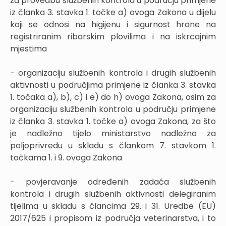
za provedbu službenih kontrola u području primjene
iz članka 3. stavka 1. točke a) ovoga Zakona u dijelu
koji se odnosi na higijenu i sigurnost hrane na
registriranim ribarskim plovilima i na iskrcajnim
mjestima
− organizaciju službenih kontrola i drugih službenih
aktivnosti u područjima primjene iz članka 3. stavka
1. točaka a), b), c) i e) do h) ovoga Zakona, osim za
organizaciju službenih kontrola u području primjene
iz članka 3. stavka 1. točke a) ovoga Zakona, za što
je nadležno tijelo ministarstvo nadležno za
poljoprivredu u skladu s člankom 7. stavkom 1.
točkama 1. i 9. ovoga Zakona
− povjeravanje određenih zadaća službenih
kontrola i drugih službenih aktivnosti delegiranim
tijelima u skladu s člancima 29. i 31. Uredbe (EU)
2017/625 i propisom iz područja veterinarstva, i to