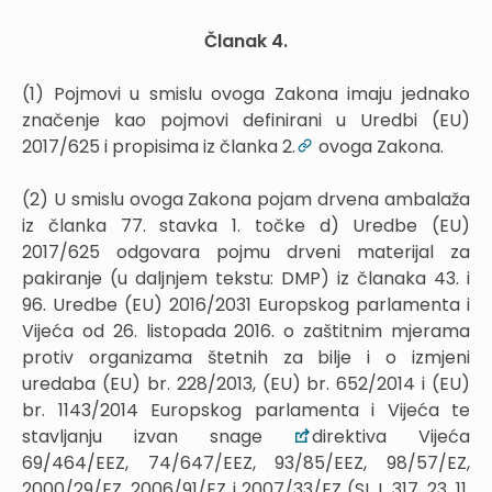
Članak 4.
(1) Pojmovi u smislu ovoga Zakona imaju jednako
značenje kao pojmovi definirani u Uredbi (EU)
2017/625 i propisima iz članka 2.
ovoga Zakona.
(2) U smislu ovoga Zakona pojam drvena ambalaža
iz članka 77. stavka 1. točke d) Uredbe (EU)
2017/625 odgovara pojmu drveni materijal za
pakiranje (u daljnjem tekstu: DMP) iz članaka 43. i
96. Uredbe (EU) 2016/2031 Europskog parlamenta i
Vijeća od 26. listopada 2016. o zaštitnim mjerama
protiv organizama štetnih za bilje i o izmjeni
uredaba (EU) br. 228/2013, (EU) br. 652/2014 i (EU)
br. 1143/2014 Europskog parlamenta i Vijeća te
stavljanju izvan snage
direktiva Vijeća
69/464/EEZ, 74/647/EEZ, 93/85/EEZ, 98/57/EZ,
2000/29/EZ, 2006/91/EZ i 2007/33/EZ (SL L 317, 23. 11.