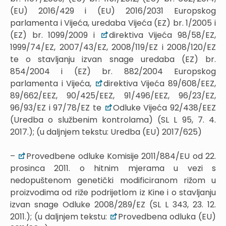
(EU) 2016/429 i (EU) 2016/2031 Europskog
parlamenta i Vijeća, uredaba Vijeća (EZ) br. 1/2005 i
(EZ) br. 1099/2009 i
direktiva Vijeća 98/58/EZ,
1999/74/EZ, 2007/43/EZ, 2008/119/EZ i 2008/120/EZ
te o stavljanju izvan snage uredaba (EZ) br.
854/2004 i (EZ) br. 882/2004 Europskog
parlamenta i Vijeća,
direktiva Vijeća 89/608/EEZ,
89/662/EEZ, 90/425/EEZ, 91/496/EEZ, 96/23/EZ,
96/93/EZ i 97/78/EZ te
Odluke Vijeća 92/438/EEZ
(Uredba o službenim kontrolama) (SL L 95, 7. 4.
2017.); (u daljnjem tekstu: Uredba (EU) 2017/625)
–
Provedbene odluke Komisije 2011/884/EU od 22.
prosinca 2011. o hitnim mjerama u vezi s
nedopuštenom genetički modificiranom rižom u
proizvodima od riže podrijetlom iz Kine i o stavljanju
izvan snage Odluke 2008/289/EZ (SL L 343, 23. 12.
2011.); (u daljnjem tekstu:
Provedbena odluka (EU)