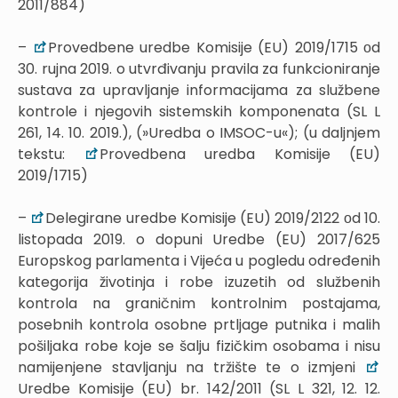
2011/884)
–
Provedbene uredbe Komisije (EU) 2019/1715 оd
30. rujna 2019. o utvrđivanju pravila za funkcioniranje
sustava za upravljanje informacijama za službene
kontrole i njegovih sistemskih komponenata (SL L
261, 14. 10. 2019.), (»Uredba o IMSOC-u«); (u daljnjem
tekstu:
Provedbena uredba Komisije (EU)
2019/1715)
–
Delegirane uredbe Komisije (EU) 2019/2122 оd 10.
listopada 2019. o dopuni Uredbe (EU) 2017/625
Europskog parlamenta i Vijeća u pogledu određenih
kategorija životinja i robe izuzetih od službenih
kontrola na graničnim kontrolnim postajama,
posebnih kontrola osobne prtljage putnika i malih
pošiljaka robe koje se šalju fizičkim osobama i nisu
namijenjene stavljanju na tržište te o izmjeni
Uredbe Komisije (EU) br. 142/2011 (SL L 321, 12. 12.