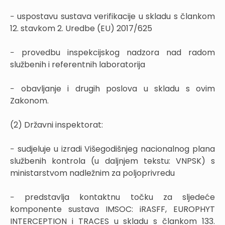
− uspostavu sustava verifikacije u skladu s člankom
12. stavkom 2. Uredbe (EU) 2017/625
− provedbu inspekcijskog nadzora nad radom
službenih i referentnih laboratorija
− obavljanje i drugih poslova u skladu s ovim
Zakonom.
(2) Državni inspektorat:
− sudjeluje u izradi Višegodišnjeg nacionalnog plana
službenih kontrola (u daljnjem tekstu: VNPSK) s
ministarstvom nadležnim za poljoprivredu
− predstavlja kontaktnu točku za sljedeće
komponente sustava IMSOC: iRASFF, EUROPHYT
INTERCEPTION i TRACES u skladu s člankom 133.