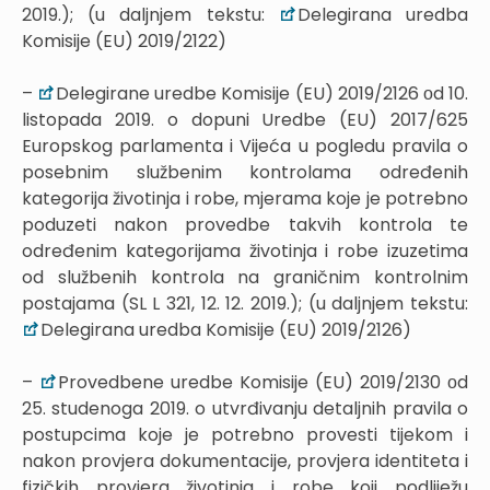
2019.); (u daljnjem tekstu:
Delegirana uredba
Komisije (EU) 2019/2122)
–
Delegirane uredbe Komisije (EU) 2019/2126 оd 10.
listopada 2019. o dopuni Uredbe (EU) 2017/625
Europskog parlamenta i Vijeća u pogledu pravila o
posebnim službenim kontrolama određenih
kategorija životinja i robe, mjerama koje je potrebno
poduzeti nakon provedbe takvih kontrola te
određenim kategorijama životinja i robe izuzetima
od službenih kontrola na graničnim kontrolnim
postajama (SL L 321, 12. 12. 2019.); (u daljnjem tekstu:
Delegirana uredba Komisije (EU) 2019/2126)
–
Provedbene uredbe Komisije (EU) 2019/2130 оd
25. studenoga 2019. o utvrđivanju detaljnih pravila o
postupcima koje je potrebno provesti tijekom i
nakon provjera dokumentacije, provjera identiteta i
fizičkih provjera životinja i robe koji podliježu