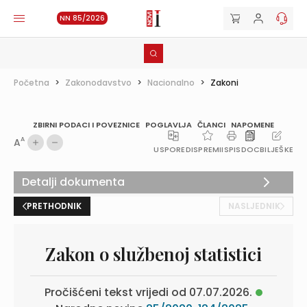
NN 85/2026
Početna
>
Zakonodavstvo
>
Nacionalno
>
Zakoni
ZBIRNI PODACI I POVEZNICE
POGLAVLJA
ČLANCI
NAPOMENE
A
A
USPOREDI
SPREMI
ISPIS
DOC
BILJEŠKE
Detalji dokumenta
PRETHODNIK
NASLJEDNIK
Zakon o službenoj statistici
Pročišćeni tekst vrijedi od 07.07.2026.