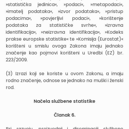
»statistička jedinica«, »podaci«, »metapodaci«,
»imatelj podataka«, »izvor podataka«, »pristup
podacima«, »povjerljivi podaci«, »korištenje
podataka za statističke svrhe«, »izravna
identifikacija«, »neizravna identifikacija«, »Kodeks
prakse europske statistike« te »Komisija (Eurostat)«
korišteni u smislu ovoga Zakona imaju jednako
značenje kao pojmovi korišteni u Uredbi (EZ) br.
223/2009.
(3) Izrazi koji se koriste u ovom Zakonu, a imaju
rodno značenje, odnose se jednako na muški i ženski
rod.
Načela službene statistike
Članak 6.
Pri razvoju, proizvodnji i diseminaciji službene