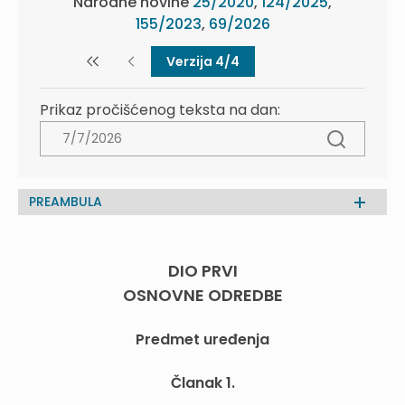
Narodne novine
25/2020
,
124/2025
,
155/2023
,
69/2026
Verzija 4/4
Prikaz pročišćenog teksta na dan:
PREAMBULA
DIO PRVI
OSNOVNE ODREDBE
Predmet uređenja
Članak 1.