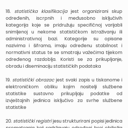
18.
statistička klasifikacija
jest organizirani skup
određenih, iscrpnih i međusobno isključivih
kategorija koje se pridružuju specifičnoj varijabli
snimljenoj u nekome statističkom istraživanju ili
administrativnoj bazi. Kategorije su opisane
nazivima i šiframa, imaju određenu stabilnost i
normativni status te se smatraju važećima tijekom
određenog razdoblja. Koristi se za prikupljanje,
obradu i diseminaciju statističkih podataka
19.
statistički obrazac
jest svaki zapis u tiskanome i
elektroničkom obliku kojim nositelji službene
statistike sustavno prikupljaju podatke od
izvještajnih jedinica isključivo za svrhe službene
statistike
20.
statistički registri
jesu strukturirani popisi jedinica
promatranja koji sadržavaju određeni broj obilježja