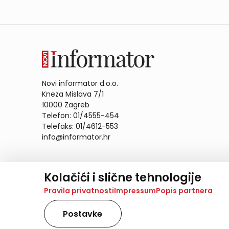
Novi informator d.o.o.
Kneza Mislava 7/1
10000 Zagreb
Telefon: 01/4555-454
Telefaks: 01/4612-553
info@informator.hr
PRATITE NAS:
Kolačići i slične tehnologije
Na našoj web stranici koristimo kolačiće i slične te
Pravila privatnosti
Impressum
Popis partnera
analiziramo promet na stranici te prikazujemo sadržaje
također koriste ove tehnologije.
Postavke
Odabirom opcije „Samo nužno“ prihvaćate samo one ko
obradu svih kolačića potrebnih za analitiku i marke