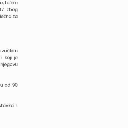
e, Lučka
317 zbog
dležna za
govačkim
 koji je
 njegovu
ku od 90
tavka 1.