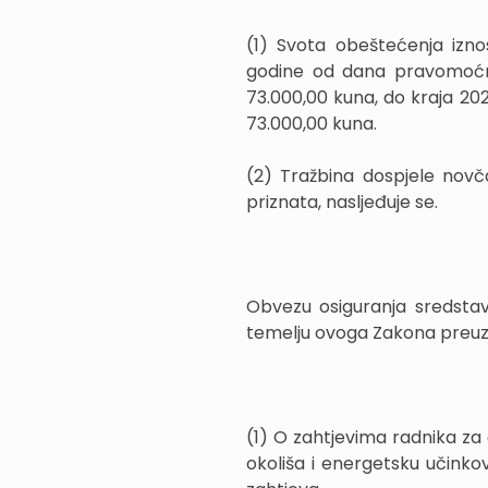
(1) Svota obeštećenja izno
godine od dana pravomoćnos
73.000,00 kuna, do kraja 202
73.000,00 kuna.
(2) Tražbina dospjele novč
priznata, nasljeđuje se.
Obvezu osiguranja sredstav
temelju ovoga Zakona preuzim
(1) O zahtjevima radnika za 
okoliša i energetsku učinko