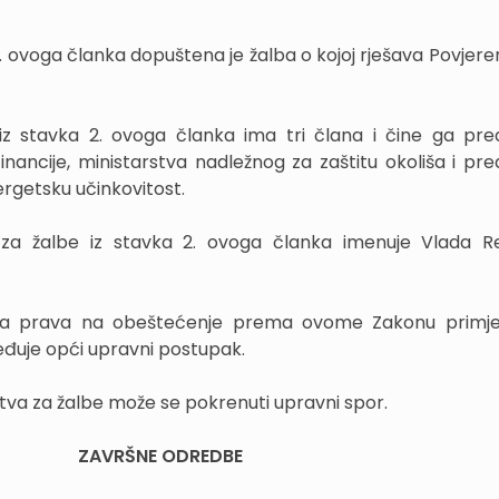
 1. ovoga članka dopuštena je žalba o kojoj rješava Povjer
iz stavka 2. ovoga članka ima tri člana i čine ga pre
inancije, ministarstva nadležnog za zaštitu okoliša i pre
ergetsku učinkovitost.
za žalbe iz stavka 2. ovoga članka imenuje Vlada R
nja prava na obeštećenje prema ovome Zakonu primjen
đuje opći upravni postupak.
stva za žalbe može se pokrenuti upravni spor.
ZAVRŠNE ODREDBE