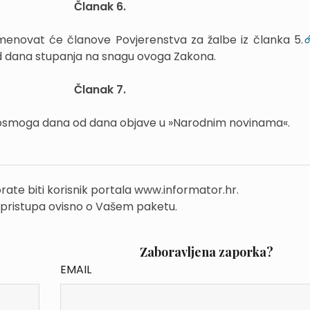
Članak 6.
menovat će članove Povjerenstva za žalbe iz članka 5.
d dana stupanja na snagu ovoga Zakona.
Članak 7.
 osmoga dana od dana objave u »Narodnim novinama«.
rate biti korisnik portala www.informator.hr.
 pristupa ovisno o Vašem paketu.
Zaboravljena zaporka?
EMAIL