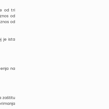
e od tri
iznos od
iznos od
 je ista
ćenja na
 zaštitu
primanja