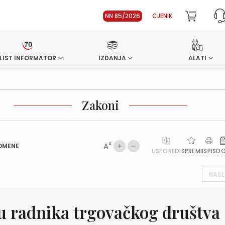
NN 85/2026
CJENIK
LIST INFORMATOR
IZDANJA
ALATI
Zakoni
A
A
OMENE
USPOREDI
SPREMI
ISPIS
D
NASL
u radnika trgovačkog društva