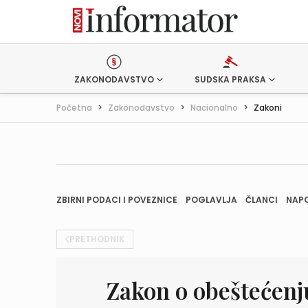
ZAKONODAVSTVO
SUDSKA PRAKSA
Početna
>
Zakonodavstvo
>
Nacionalno
>
Zakoni
ZBIRNI PODACI I POVEZNICE
POGLAVLJA
ČLANCI
NAP
PRETHODNIK
Zakon o obeštećenj