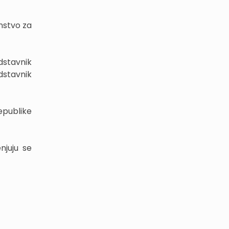
enstvo za
dstavnik
dstavnik
epublike
juju se