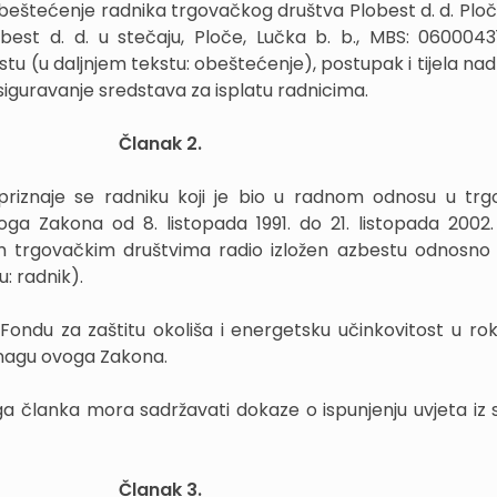
eštećenje radnika trgovačkog društva Plobest d. d. Ploč
obest d. d. u stečaju, Ploče, Lučka b. b., MBS: 060004
stu (u daljnjem tekstu: obeštećenje), postupak i tijela na
iguravanje sredstava za isplatu radnicima.
Članak 2.
priznaje se radniku koji je bio u radnom odnosu u tr
ga Zakona od 8. listopada 1991. do 21. listopada 2002. i
m trgovačkim društvima radio izložen azbestu odnosno
u: radnik).
Fondu za zaštitu okoliša i energetsku učinkovitost u ro
nagu ovoga Zakona.
ga članka mora sadržavati dokaze o ispunjenju uvjeta iz s
Članak 3.