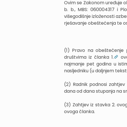
Ovim se Zakonom uređuje ob
b. b., MBS: 060004317 i Pl
višegodišnje izloženosti azbe
rješavanje obeštećenja te os
(1) Pravo na obeštećenje 
društvima iz članka 1.
ovo
najmanje pet godina u isti
nasljedniku (u daljnjem tekst
(2) Radnik podnosi zahtjev 
dana od dana stupanja na s
(3) Zahtjev iz stavka 2. ovo
ovoga članka.