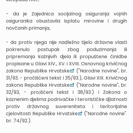
- da je Zajednica socijalnog osiguranja vojnih
osiguranika obustavila isplatu mirovine i drugih
novčanih primanja,
- da protiv njega nije nadležno tijelo državne vlasti
pokrenulo postupak zbog poduzimanja ili
pripremanja kažnjivih djela ili propuštene činidbe
propisane u Glavi XIV., XV. i XVIII. Osnovnog krivičnog
zakona Republike Hrvatske
("Narodne novine", br.
31/93. - pročišćeni tekst i 35/93.), Glavi XIX. Krivičnog
zakona Republike Hrvatske
("Narodne novine", br.
32/93, - pro;išćeni tekst i 38/93.) i Zakona o
kaznenim djelima podrivačke i terorističke djlatnosti
protiv državnog suvereniteta i teritorijalne
cjelovitosti Republike Hrvatske
("Narodne novine".
br. 74/92.).