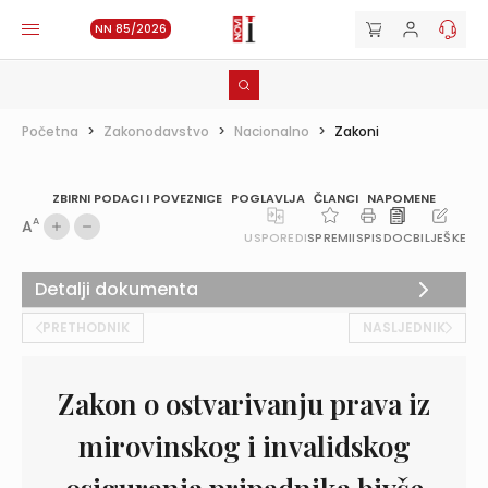
NN 85/2026
Početna
>
Zakonodavstvo
>
Nacionalno
>
Zakoni
ZBIRNI PODACI I POVEZNICE
POGLAVLJA
ČLANCI
NAPOMENE
A
A
USPOREDI
SPREMI
ISPIS
DOC
BILJEŠKE
Detalji dokumenta
PRETHODNIK
NASLJEDNIK
Zakon o ostvarivanju prava iz
mirovinskog i invalidskog