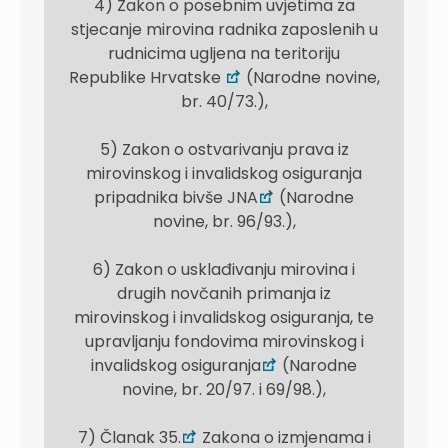
4) Zakon o posebnim uvjetima za
stjecanje mirovina radnika zaposlenih u
rudnicima ugljena na teritoriju
Republike Hrvatske
(Narodne novine,
br. 40/73.),
5) Zakon o ostvarivanju prava iz
mirovinskog i invalidskog osiguranja
pripadnika bivše JNA
(Narodne
novine, br. 96/93.),
6) Zakon o usklađivanju mirovina i
drugih novčanih primanja iz
mirovinskog i invalidskog osiguranja, te
upravljanju fondovima mirovinskog i
invalidskog osiguranja
(Narodne
novine, br. 20/97. i 69/98.),
7) Članak 35.
Zakona o izmjenama i