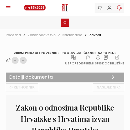
NN 85/2026
Početna
>
Zakonodavstvo
>
Nacionalno
>
Zakoni
ZBIRNI PODACI I POVEZNICE
POGLAVLJA
ČLANCI
NAPOMENE
A
A
USPOREDI
SPREMI
ISPIS
DOC
BILJEŠKE
Detalji dokumenta
PRETHODNIK
NASLJEDNIK
Zakon o odnosima Republike
Hrvatske s Hrvatima izvan