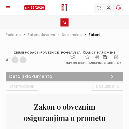
NN 85/2026
Početna
>
Zakonodavstvo
>
Nacionalno
>
Zakoni
ZBIRNI PODACI I POVEZNICE
POGLAVLJA
ČLANCI
NAPOMENE
A
A
USPOREDI
SPREMI
ISPIS
DOC
BILJEŠKE
Detalji dokumenta
PRETHODNIK
NASLJEDNIK
Zakon o obveznim
osiguranjima u prometu