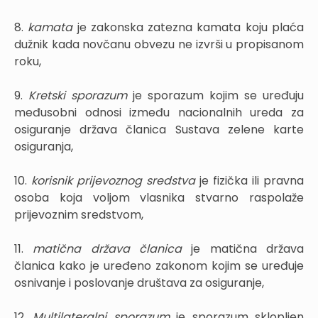
8.
kamata
je zakonska zatezna kamata koju plaća
dužnik kada novčanu obvezu ne izvrši u propisanom
roku,
9.
Kretski sporazum
je sporazum kojim se uređuju
međusobni odnosi između nacionalnih ureda za
osiguranje država članica Sustava zelene karte
osiguranja,
10.
korisnik prijevoznog sredstva
je fizička ili pravna
osoba koja voljom vlasnika stvarno raspolaže
prijevoznim sredstvom,
11.
matična država članica
je matična država
članica kako je uređeno zakonom kojim se uređuje
osnivanje i poslovanje društava za osiguranje,
12.
Multilateralni sporazum
je sporazum sklopljen