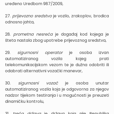
uređeno Uredbom 987/2009,
27.
prijevozno sredstvo
je vozilo, zrakoplov, brodica
odnosno jahta,
28.
prometna nesreća
je događaj kod kojega je
šteta nastala zbog upotrebe prijevoznog sredstva,
29.
sigurnosni operator
je osoba izvan
automatiziranog vozila kojeg prati
telekomunikacijskom vezom te je dužna odobriti ili
odabrati alternativni vozački manevar,
30.
sigurnosni vozač
je osoba unutar
automatiziranog vozila koja je odgovorna za njegov
nadzor tijekom testiranja i u mogućnosti je preuzeti
dinamičku kontrolu,
31.
treća država
je država koja nije Republika