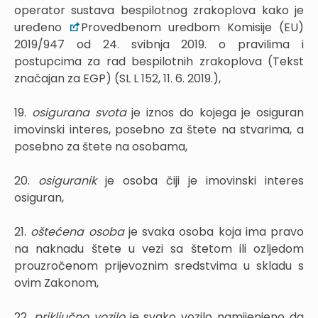
operator sustava bespilotnog zrakoplova kako je
uređeno
Provedbenom uredbom Komisije (EU)
2019/947 od 24. svibnja 2019. o pravilima i
postupcima za rad bespilotnih zrakoplova (Tekst
značajan za EGP) (SL L 152, 11. 6. 2019.),
19.
osigurana svota
je iznos do kojega je osiguran
imovinski interes, posebno za štete na stvarima, a
posebno za štete na osobama,
20.
osiguranik
je osoba čiji je imovinski interes
osiguran,
21.
oštećena osoba
je svaka osoba koja ima pravo
na naknadu štete u vezi sa štetom ili ozljedom
prouzročenom prijevoznim sredstvima u skladu s
ovim Zakonom,
22.
priključno vozilo
je svako vozilo namijenjeno da