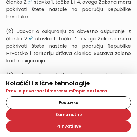
članka 2.
stavka 1. točke 1. i 4. ovoga Zakona mora
pokrivati štete nastale na području Republike
Hrvatske.
(2) Ugovor o osiguranju za obvezno osiguranje iz
članka 2.
stavka 1. točke 2. ovoga Zakona mora
pokrivati štete nastale na području Republike
Hrvatske i teritoriju država članica Sustava zelene
karte osiguranja.
(3) Osigurateljno pokriće za obvezno osiguranje iz
Kolačići i slične tehnologije
članka 2.
stavka 1. točke 2. ovoga Zakona odnosi
se na područje Republike Hrvatske i područje
Na našoj web stranici koristimo kolačiće i slične
Pravila privatnosti
Impressum
Popis partnera
tehnologije za pohranu, čitanje i obradu informacija na
država članica Sustava zelene karte osiguranja, ako
vašem uređaju. Time poboljšavamo korisničko iskustvo,
Postavke
nije drugačije ugovoreno.
analiziramo promet na stranici te prikazujemo sadržaje i
oglase koji vas zanimaju. Korisnički profili mogu se kreirati
Samo nužno
na više web stranica i uređaja u tu svrhu. Naši partneri
Izvještavanje nadzornog tijela o uvjetima i
također koriste ove tehnologije.
cjenicima premija osiguranja
Prihvati sve
Odabirom opcije „Samo nužno“ prihvaćate samo one
kolačiće koji su potrebni za pravilno funkcioniranje naše