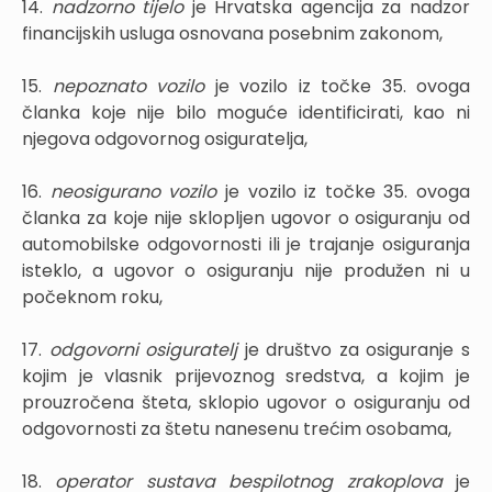
14.
nadzorno tijelo
je Hrvatska agencija za nadzor
financijskih usluga osnovana posebnim zakonom,
15.
nepoznato vozilo
je vozilo iz točke 35. ovoga
članka koje nije bilo moguće identificirati, kao ni
njegova odgovornog osiguratelja,
16.
neosigurano vozilo
je vozilo iz točke 35. ovoga
članka za koje nije sklopljen ugovor o osiguranju od
automobilske odgovornosti ili je trajanje osiguranja
isteklo, a ugovor o osiguranju nije produžen ni u
počeknom roku,
17.
odgovorni osiguratelj
je društvo za osiguranje s
kojim je vlasnik prijevoznog sredstva, a kojim je
prouzročena šteta, sklopio ugovor o osiguranju od
odgovornosti za štetu nanesenu trećim osobama,
18.
operator sustava bespilotnog zrakoplova
je