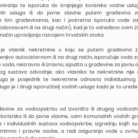
oniranja te isporuka do krajnjega korisnika vodne uslug
dnih usluga ili do javne slavine putem građevina z
e tim građevinama, kao i pokretna isporuka vode za
vodonoscem ili na drugi način), kad je to određeno ovim
 način upravljanja razvojem hrvatskih otoka
a
je vlasnik nekretnine u koju se putem građevina z
enjivo autocisternom ili na drugi način, isporučuje voda z
 voda, neizravno ili izravno, ispušta u građevine za javnu
nog sustava odvodnje; ako vlasnika te nekretnine nij
usluga je posjednik te nekretnine odnosno individualnog
luga je i drugi isporučitelj vodnih usluga kada je to uređ
đevine za vodoopskrbu od izvorišta ili drugog vodoza
 korisnika ili do javne slavine, osim komunalnih vodnih gr
 i individualnih sustava vodoopskrbe, izgradnju kojih su
 iznimno i pravne osobe, a radi osiguranja vode u svrhu