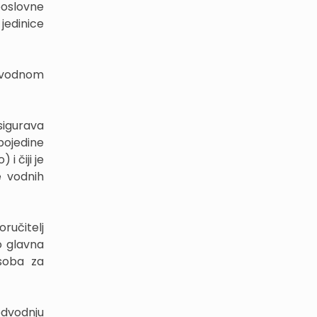
poslovne
 jedinice
 vodnom
sigurava
pojedine
i čiji je
e vodnih
ručitelj
o glavna
osoba za
odvodnju