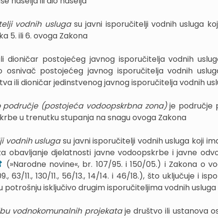
e naselja ili dio naselja
itelji vodnih usluga
su javni isporučitelji vodnih usluga ko
a 5. ili 6. ovoga Zakona
ili dioničar postojećeg javnog isporučitelja vodnih usluga
osnivač postojećeg javnog isporučitelja vodnih usluga
a ili dioničar jedinstvenog javnog isporučitelja vodnih us
 područje (postojeća vodoopskrbna zona)
je područje 
krbe u trenutku stupanja na snagu ovoga Zakona
lji vodnih usluga
su javni isporučitelji vodnih usluga koji im
za obavljanje djelatnosti javne vodoopskrbe i javne odv
(»Narodne novine«, br. 107/95. i 150/05.) i Zakona o 
 63/11., 130/11., 56/13., 14/14. i 46/18.), što uključuje i ispo
ku potrošnju isključivo drugim isporučiteljima vodnih usluga
dbu vodnokomunalnih projekata
je društvo ili ustanova 