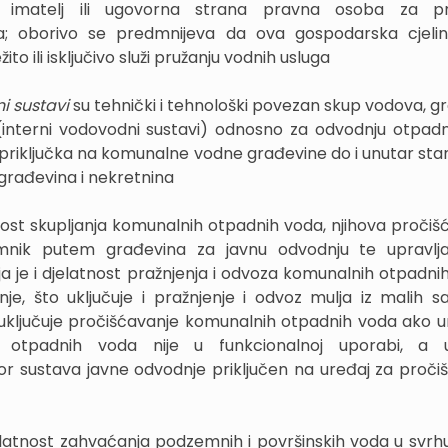
 imatelj ili ugovorna strana pravna osoba za p
a; oborivo se predmnijeva da ova gospodarska cjelin
ito ili isključivo služi pružanju vodnih usluga
ni sustavi
su tehnički i tehnološki povezan skup vodova, g
interni vodovodni sustavi) odnosno za odvodnju otpad
d priključka na komunalne vodne građevine do i unutar sta
građevina i nekretnina
nost skupljanja komunalnih otpadnih voda, njihova pročišć
jamnik putem građevina za javnu odvodnju te upravlj
 je i djelatnost pražnjenja i odvoza komunalnih otpadnih
nje, što uključuje i pražnjenje i odvoz mulja iz malih sa
 uključuje pročišćavanje komunalnih otpadnih voda ako u
 otpadnih voda nije u funkcionalnoj uporabi, a uk
or sustava javne odvodnje priključen na uređaj za proči
elatnost zahvaćanja podzemnih i površinskih voda u svrhu