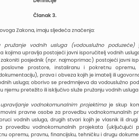
Definicije
Članak 3.
u ovoga Zakona, imaju sljedeća značenja:
a pružanje vodnih usluga (vodouslužno poduzeće)
kojima upravlja postojeći javni isporučitelj vodnih usluga
ugi zakoniti posjednik (npr. najmoprimac) postojeći javni isp
i poslovne prostore, instaliranu i pokretnu opremu,
 dokumentaciju), prava i obveza kojih je imatelj ili ugovor
j vodnih usluga; oborivo se predmnijeva da vodouslužno po
 u njemu pretežito ili isključivo služe pružanju vodnih usluga
 upravljanje vodnokomunalnim projektima
je skup ko
 imovini pravne osobe za provedbu vodnokomunalnih pr
poruci vodnih usluga, drugih stvari kojih je vlasnik ili drugi
a provedbu vodnokomunalnih projekata (uključujući p
etnu opremu, pravnu, financijsku, tehničku i drugu dokumen