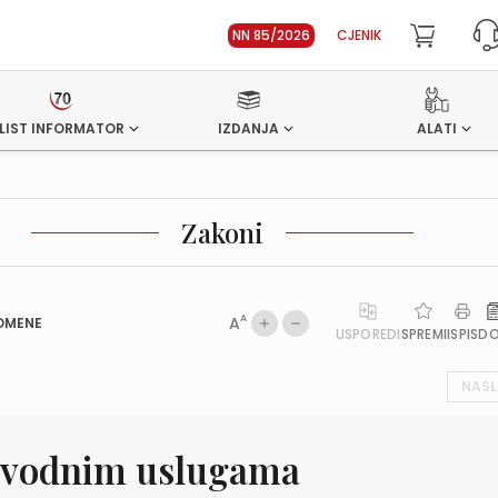
NN 85/2026
CJENIK
LIST INFORMATOR
IZDANJA
ALATI
Zakoni
A
A
OMENE
USPOREDI
SPREMI
ISPIS
D
NASL
 vodnim uslugama