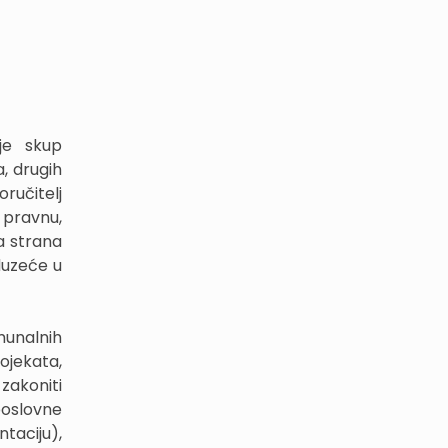
je skup
, drugih
oručitelj
 pravnu,
na strana
duzeće u
munalnih
ojekata,
 zakoniti
oslovne
taciju),