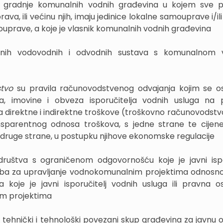
ma gradnje komunalnih vodnih građevina u kojem sve 
prava, ili većinu njih, imaju jedinice lokalne samouprave i/ili
prave, a koje je vlasnik komunalnih vodnih građevina
ernih vodovodnih i odvodnih sustava s komunalnom
stvo
su pravila računovodstvenog odvajanja kojim se o
a, imovine i obveza isporučitelja vodnih usluga na 
na direktne i indirektne troškove (troškovno računovodstvo) 
nsparentnog odnosa troškova, s jedne strane te cijen
s druge strane, u postupku njihove ekonomske regulacije
društva s ograničenom odgovornošću koje je javni ispo
soba za upravljanje vodnokomunalnim projektima odnosn
a koje je javni isporučitelj vodnih usluga ili pravna 
im projektima
e tehnički i tehnološki povezani skup građevina za javnu 