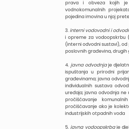
prava i obveza kojih je
vodnokomunalnih projekat
pojedina imovina u njoj pretež
3.
interni vodovodni i odvod
i opreme za vodoopskrbu (
(interni odvodni sustavi), o
poslovnih građevina, drugih 
4.
javna odvodnja
je djelat
ispuštanja u prirodni pri
građevinama; javna odvodnja
individualnih sustava odvod
uređaja; javna odvodnja ne
pročišćavanje komunalnih
pročišćavanje ako je kolekt
industrijskih otpadnih voda
5.
javna vodoopskrba
je dj