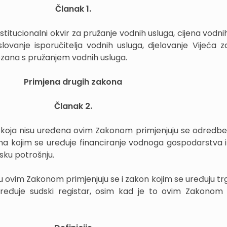
Članak 1.
itucionalni okvir za pružanje vodnih usluga, cijena vodnih
slovanje isporučitelja vodnih usluga, djelovanje Vijeća 
ezana s pružanjem vodnih usluga.
Primjena drugih zakona
Članak 2.
ga koja nisu uređena ovim Zakonom primjenjuju se odredb
ona kojim se uređuje financiranje vodnoga gospodarstva 
sku potrošnju.
ju ovim Zakonom primjenjuju se i zakon kojim se uređuju t
ređuje sudski registar, osim kad je to ovim Zakonom 