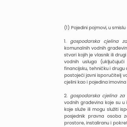
(1) Pojedini pojmovi, u smisl
1.
gospodarska cjelina z
komunalnih vodnih građevina 
stvari kojih je vlasnik ili dr
vodnih usluga (uključujuć
financijsku, tehničku i drugu
postojeći javni isporučitel
cjelini kao i pojedina imovina
2.
gospodarska cjelina za
vodnih građevina koje su u
koje služe ili mogu služiti is
posjednik pravna osoba z
prostore, instaliranu i pokr