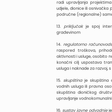
radi upravljanja projekti
udjele, dionice ili osnivačka 
područne (regionalne) samou
13.
priključak
je spoj int
građevinom
14.
regulatorno računovod
raspored troškova, prihod
aktivnosti i usluge, osobito 
konačni cilj uspostava tra
usluga i naknade za razvoj, 
15.
skupština
je skupština 
vodnih usluga ili pravna o
skupština dioničkog društv
upravljanje vodnokomunaln
16.
sustav javne odvodnje
j