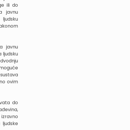
e ili do
a javnu
 ljudsku
 Zakonom
a javnu
a ljudsku
 odvodnju
e moguće
 sustava
eno ovim
hvata do
ađevina,
 izravno
 ljudske