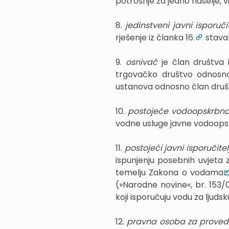
potrošnje za jedno naselje, viš
8.
jedinstveni javni isporuč
rješenje iz članka 16.
stavak
9.
osnivač
je član društva 
trgovačko društvo odnosno 
ustanova odnosno član društv
10.
postojeće vodoopskrbno
vodne usluge javne vodoops
11.
postojeći javni isporučite
ispunjenju posebnih uvjeta 
temelju Zakona o vodama
(»Narodne novine«, br. 153/09.,
koji isporučuju vodu za ljuds
12.
pravna osoba za prove