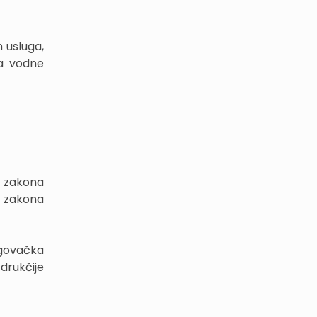
 usluga,
za vodne
e zakona
i zakona
rgovačka
drukčije