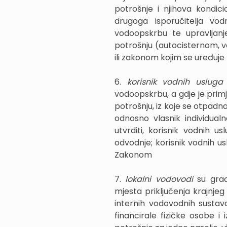
potrošnje i njihova kondici
drugoga isporučitelja vo
vodoopskrbu te upravljanj
potrošnju (autocisternom, 
ili zakonom kojim se uređuje
6.
korisnik vodnih uslug
vodoopskrbu, a gdje je primj
potrošnju, iz koje se otpadna
odnosno vlasnik individual
utvrditi, korisnik vodnih 
odvodnje; korisnik vodnih us
Zakonom
7.
lokalni vodovodi
su gra
mjesta priključenja krajnjeg
internih vodovodnih sustava
financirale fizičke osobe i