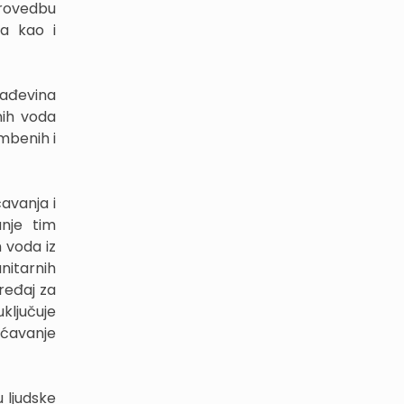
rovedbu
a kao i
rađevina
nih voda
mbenih i
avanja i
anje tim
 voda iz
nitarnih
ređaj za
ljučuje
šćavanje
 ljudske