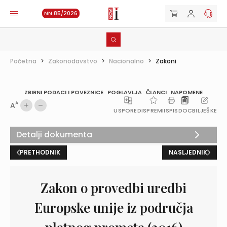
NN 85/2026
Početna
>
Zakonodavstvo
>
Nacionalno
>
Zakoni
ZBIRNI PODACI I POVEZNICE
POGLAVLJA
ČLANCI
NAPOMENE
A
A
USPOREDI
SPREMI
ISPIS
DOC
BILJEŠKE
Detalji dokumenta
PRETHODNIK
NASLJEDNIK
Zakon o provedbi uredbi
Europske unije iz područja