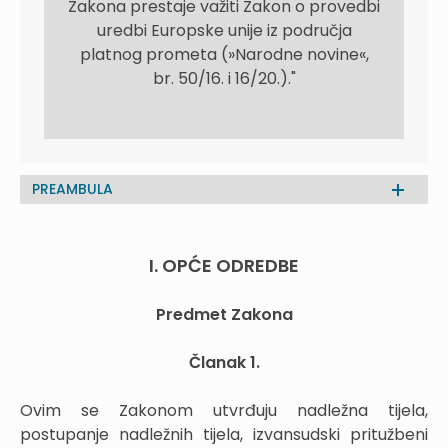
Zakona prestaje važiti Zakon o provedbi
uredbi Europske unije iz područja
platnog prometa (»Narodne novine«,
br. 50/16. i 16/20.)."
PREAMBULA
I. OPĆE ODREDBE
Predmet Zakona
Članak 1.
Ovim se Zakonom utvrđuju nadležna tijela,
postupanje nadležnih tijela, izvansudski pritužbeni