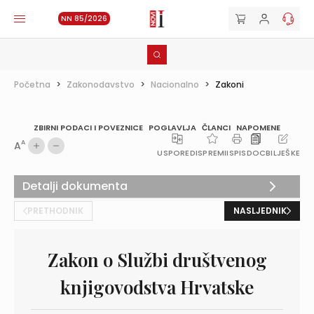
NN 85/2026
Početna
>
Zakonodavstvo
>
Nacionalno
>
Zakoni
ZBIRNI PODACI I POVEZNICE
POGLAVLJA
ČLANCI
NAPOMENE
A
A
USPOREDI
SPREMI
ISPIS
DOC
BILJEŠKE
Detalji dokumenta
PRETHODNIK
NASLJEDNIK
Zakon o Službi društvenog
knjigovodstva Hrvatske